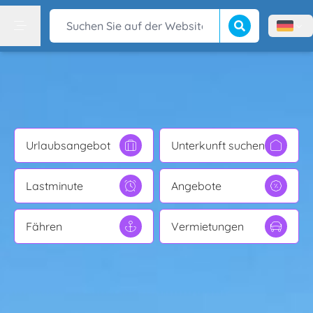
Suche beginnen
Suchen Sie auf der Website
Menù l
Menu
Urlaubsangebot
Unterkunft suchen
Lastminute
Angebote
Fähren
Vermietungen