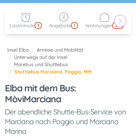
Lastminute
Angebote
Wohnungen
kl
3
1
214
Insel Elba
Anreise und Mobilität
Unterwegs auf der Insel
Marebus und Shuttlebus
Shuttlebus Marciana, Poggio, MM
Elba mit dem Bus:
MòviMarciana
Der abendliche Shuttle-Bus-Service von
Marciana nach Poggio und Marciana
Marina