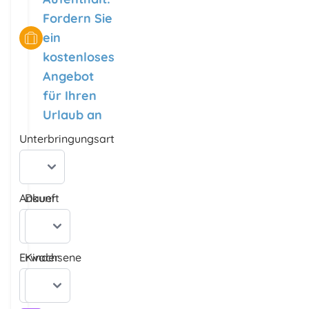
Fordern Sie
ein
kostenloses
Angebot
für Ihren
Urlaub an
Unterbringungsart
Ankunft
Dauer
Erwachsene
Kinder