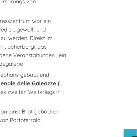
 Ursprungs von
gresszentrum war ein
edici , gewollt und
zu werden. Direkt im
n , beherbergt das
ene Veranstaltungen , ein
degalerie
.
 Stephans gebaut und
enale delle Galeazze (
des zweiten Weltkriegs in
man einst Brot gebacken
von Portoferraio.