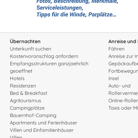
Übernachten
Anreise und 
Unterkunft suchen
Fähren
Kostenvoranschlag anfordern
Anreise zur I
Empfangsstrukturen ganzjaehrlich
Gepäckaufb
geoeffnet
Fortbewegun
Hotels
Insel
Residenzen
Auto- und
Bed & Breakfast
Rollervermi
Agritourismus
Online-Rolle
Campingplätze
Taxis oder 
Bauernhof-Camping
Apartments und Ferienhäuser
Villen und Einfamilienhäuser
Villen