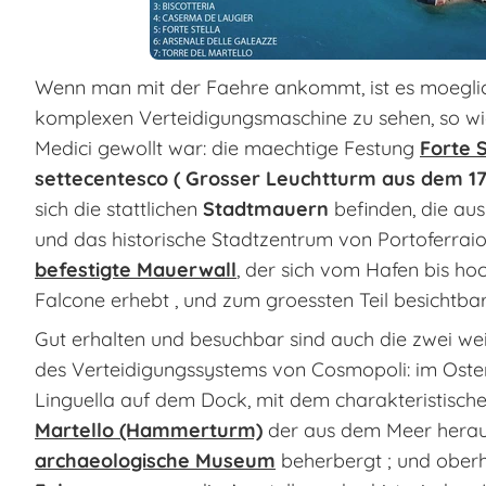
Wenn man mit der Faehre ankommt, ist es moeglich
komplexen Verteidigungsmaschine zu sehen, so wie
Medici gewollt war: die maechtige Festung
Forte S
settecentesco ( Grosser Leuchtturm aus dem 1
sich die stattlichen
Stadtmauern
befinden, die au
und das historische Stadtzentrum von Portoferra
befestigte Mauerwall
, der sich vom Hafen bis ho
Falcone erhebt , und zum groessten Teil besichtbar 
Gut erhalten und besuchbar sind auch die zwei we
des Verteidigungssystems von Cosmopoli: im Osten
Linguella auf dem Dock, mit dem charakteristisc
Martello (Hammerturm)
der aus dem Meer heraus
archaeologische Museum
beherbergt ; und ober