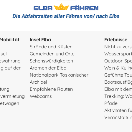
Mobilität
Insel Elba
Erlebnisse
Strände und Küsten
Nicht zu ve
nsel
Gemeinden und Orte
Wasserspor
ewahrung
Sehenswürdigkeiten
Outdoor-Spo
g auf der
Aromen der Elba
Wein & Kulin
Nationalpark Toskanischer
Geführte To
Archipel
Bootsausflü
etung
Empfohlene Routen
Elba mit de
rvermietung
Webcams
Trekking: W
Mietwagen
Pfade
Aktivitäten f
Veranstaltu