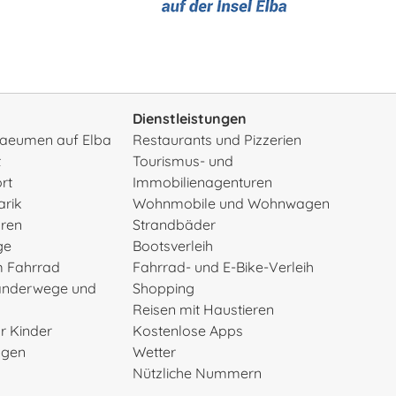
Dienstleistungen
rsaeumen auf Elba
Restaurants und Pizzerien
t
Tourismus- und
rt
Immobilienagenturen
arik
Wohnmobile und Wohnwagen
uren
Strandbäder
ge
Bootsverleih
m Fahrrad
Fahrrad- und E-Bike-Verleih
anderwege und
Shopping
Reisen mit Haustieren
ür Kinder
Kostenlose Apps
ngen
Wetter
Nützliche Nummern