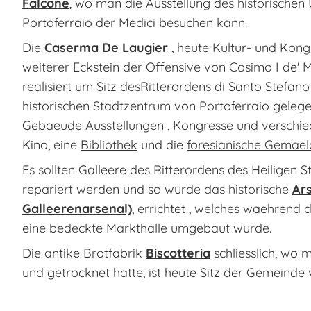
Falcone
, wo man die Ausstellung des historischen
Portoferraio der Medici besuchen kann.
Die
Caserma De Laugier
, heute Kultur- und Kon
weiterer Eckstein der Offensive von Cosimo I de' M
realisiert um Sitz des
Ritterordens di Santo Stefano
historischen Stadtzentrum von Portoferraio gelege
Gebaeude Ausstellungen , Kongresse und verschied
Kino, eine
Bibliothek
und die
foresianische Gemael
Es sollten Galleere des Ritterordens des Heiligen
repariert werden und so wurde das historische
Ars
Galleerenarsenal)
, errichtet , welches waehrend 
eine bedeckte Markthalle umgebaut wurde.
Die antike Brotfabrik
Biscotteria
schliesslich, wo 
und getrocknet hatte, ist heute Sitz der Gemeinde 