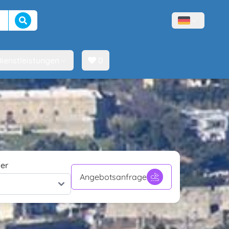
Suche beginnen
Menù lingue
ienstleistungen
0
er
Angebotsanfrage