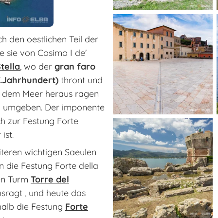
 den oestlichen Teil der
 sie von Cosimo I de'
tella
, wo der
gran faro
7.Jahrhundert)
thront und
s dem Meer heraus ragen
io umgeben. Der imponente
ch zur Festung Forte
ist.
iteren wichtigen Saeulen
 die Festung Forte della
hen Turm
Torre del
ragt , und heute das
halb die Festung
Forte