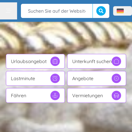
Suche beginnen
Suchen Sie auf der Website
Menù l
Menu
Urlaubsangebot
Unterkunft suchen
Lastminute
Angebote
Fähren
Vermietungen