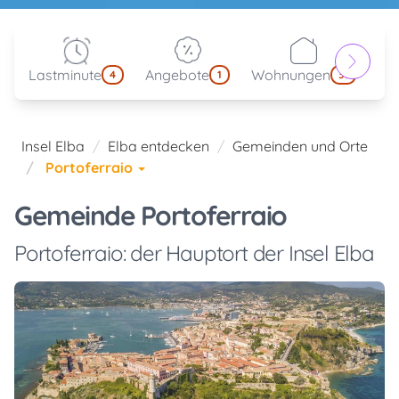
Lastminute
Angebote
Wohnungen
Be
4
1
31
Insel Elba
Elba entdecken
Gemeinden und Orte
Portoferraio
Gemeinde Portoferraio
Portoferraio: der Hauptort der Insel Elba