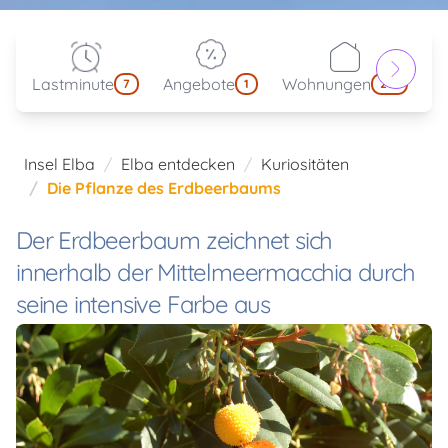
Lastminute
Angebote
Wohnungen
kl
7
1
214
Insel Elba
Elba entdecken
Kuriositäten
Die Pflanze des Erdbeerbaums
Der Erdbeerbaum zeichnet sich
innerhalb der Mittelmeermacchia durch
seine intensive Farbe aus