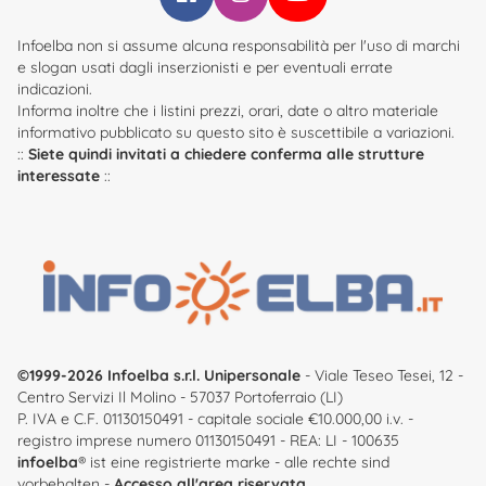
Infoelba su Facebook
Infoelba su Instagram
Infoelba su YouTube
Infoelba non si assume alcuna responsabilità per l'uso di marchi
e slogan usati dagli inserzionisti e per eventuali errate
indicazioni.
Informa inoltre che i listini prezzi, orari, date o altro materiale
informativo pubblicato su questo sito è suscettibile a variazioni.
::
Siete quindi invitati a chiedere conferma alle strutture
interessate
::
©1999-2026 Infoelba s.r.l. Unipersonale
- Viale Teseo Tesei, 12 -
Centro Servizi Il Molino - 57037 Portoferraio (LI)
P. IVA e C.F. 01130150491 - capitale sociale €10.000,00 i.v. -
registro imprese numero 01130150491 - REA: LI - 100635
infoelba
® ist eine registrierte marke - alle rechte sind
vorbehalten -
Accesso all'area riservata