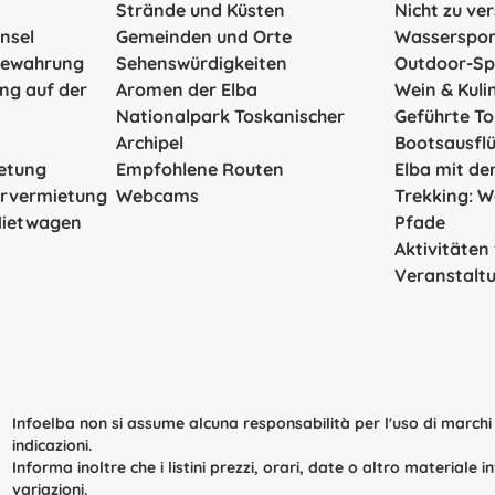
Strände und Küsten
Nicht zu ve
Insel
Gemeinden und Orte
Wasserspor
bewahrung
Sehenswürdigkeiten
Outdoor-Sp
ng auf der
Aromen der Elba
Wein & Kuli
Nationalpark Toskanischer
Geführte T
Archipel
Bootsausfl
ietung
Empfohlene Routen
Elba mit d
ervermietung
Webcams
Trekking: 
Mietwagen
Pfade
Aktivitäten
Veranstalt
Infoelba non si assume alcuna responsabilità per l'uso di marchi e
indicazioni.
Informa inoltre che i listini prezzi, orari, date o altro materiale
variazioni.