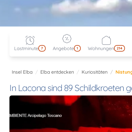
Lastminute
Angebote
Wohnungen
7
1
214
Insel Elba
Elba entdecken
Kuriositäten
Nistun
In Lacona sind 89 Schildkroeten 