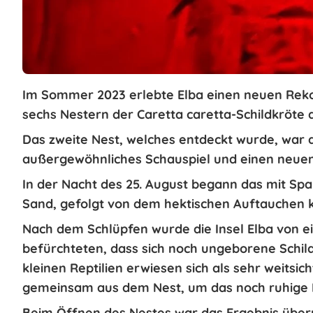
Im Sommer 2023 erlebte Elba einen
neuen Rek
sechs Nestern der Caretta caretta-Schildkröte 
Das zweite Nest, welches entdeckt wurde, war
außergewöhnliches Schauspiel
und einen neue
In der Nacht des 25. August begann das mit Sp
Sand, gefolgt von
dem hektischen Auftauchen k
Nach dem Schlüpfen wurde die Insel Elba von e
befürchteten, dass sich noch ungeborene Schil
kleinen Reptilien erwiesen sich als sehr weitsic
gemeinsam aus dem Nest, um das noch ruhige 
Beim
Öffnen
des Nestes war das
Ergebnis übe