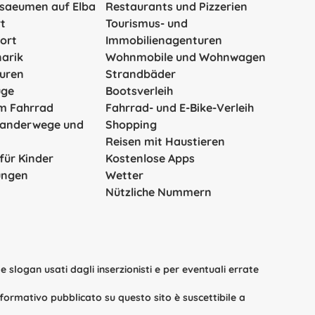
rsaeumen auf Elba
Restaurants und Pizzerien
t
Tourismus- und
ort
Immobilienagenturen
narik
Wohnmobile und Wohnwagen
ouren
Strandbäder
üge
Bootsverleih
em Fahrrad
Fahrrad- und E-Bike-Verleih
Wanderwege und
Shopping
Reisen mit Haustieren
 für Kinder
Kostenlose Apps
ungen
Wetter
Nützliche Nummern
 slogan usati dagli inserzionisti e per eventuali errate
 informativo pubblicato su questo sito è suscettibile a