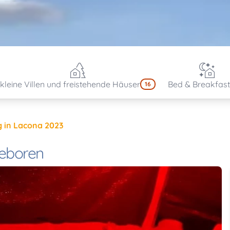
kleine Villen und freistehende Häuser
Bed & Breakfast
16
g in Lacona 2023
geboren