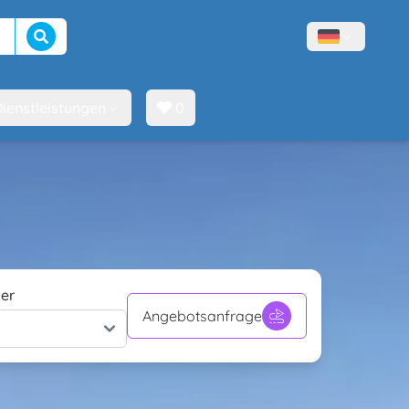
Suche beginnen
Menù lingue
ienstleistungen
0
er
Angebotsanfrage