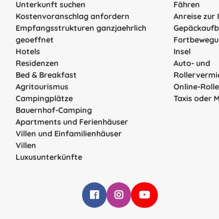
Unterkunft suchen
Fähren
Kostenvoranschlag anfordern
Anreise zur 
Empfangsstrukturen ganzjaehrlich
Gepäckauf
geoeffnet
Fortbewegu
Hotels
Insel
Residenzen
Auto- und
Bed & Breakfast
Rollerverm
Agritourismus
Online-Roll
Campingplätze
Taxis oder 
Bauernhof-Camping
Apartments und Ferienhäuser
Villen und Einfamilienhäuser
Villen
Luxusunterkünfte
Infoelba su Facebook
Infoelba su Instagram
Infoelba su YouTube