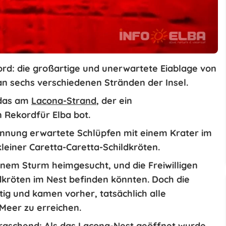
ord
: die großartige und unerwartete Eiablage von
an sechs verschiedenen Stränden der Insel
.
 das am
Lacona-Strand
, der ein
n
Rekord
für Elba bot.
annung erwartete Schlüpfen mit einem Krater im
leiner Caretta-Caretta-Schildkröten
.
inem Sturm heimgesucht, und die Freiwilligen
dkröten im Nest befinden könnten. Doch die
htig und kamen vorher, tatsächlich alle
Meer zu erreichen.
rraschend
: Als das Lacona-Nest geöffnet wurde,