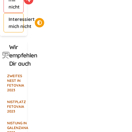
nicht
Interessiert
mich nicht
Wir
empfehlen
Dir auch
ZWEITES
NEST IN
FETOVAIA
2023
NISTPLATZ
FETOVAIA
2023
NISTUNG IN
GALENZANA