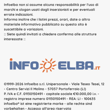
Infoelba non si assume alcuna responsabilità per l'uso di
marchi e slogan usati dagli inserzionisti e per eventuali
errate indicazioni.
Informa inoltre che i listini prezzi, orari, date o altro
materiale informativo pubblicato su questo sito è
suscettibile a variazioni.
::
Siete quindi invitati a chiedere conferma alle strutture
interessate
::
©1999-2026 Infoelba s.r.l. Unipersonale
- Viale Teseo Tesei, 12
- Centro Servizi Il Molino - 57037 Portoferraio (LI)
P. IVA e C.F. 01130150491 - capitale sociale €10.000,00 i.v. -
registro imprese numero 01130150491 - REA: LI - 100635
infoelba
® ist eine registrierte marke - alle rechte sind
vorbehalten -
Accesso all'area riservata