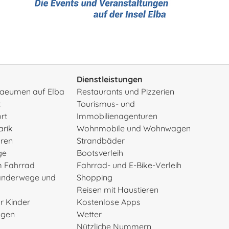
Dienstleistungen
rsaeumen auf Elba
Restaurants und Pizzerien
t
Tourismus- und
rt
Immobilienagenturen
arik
Wohnmobile und Wohnwagen
uren
Strandbäder
ge
Bootsverleih
m Fahrrad
Fahrrad- und E-Bike-Verleih
anderwege und
Shopping
Reisen mit Haustieren
ür Kinder
Kostenlose Apps
ngen
Wetter
Nützliche Nummern