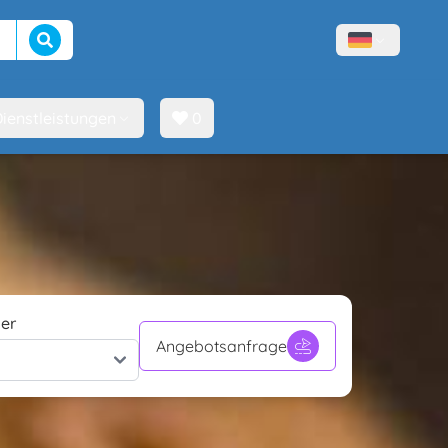
Suche beginnen
Menù lingue
ienstleistungen
0
er
Angebotsanfrage