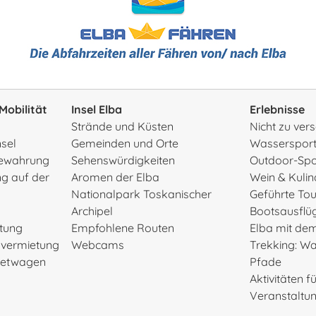
Mobilität
Insel Elba
Erlebnisse
Strände und Küsten
Nicht zu ve
nsel
Gemeinden und Orte
Wasserspor
ewahrung
Sehenswürdigkeiten
Outdoor-Spo
g auf der
Aromen der Elba
Wein & Kulin
Nationalpark Toskanischer
Geführte To
Archipel
Bootsausflü
etung
Empfohlene Routen
Elba mit de
rvermietung
Webcams
Trekking: W
Mietwagen
Pfade
Aktivitäten f
Veranstaltu