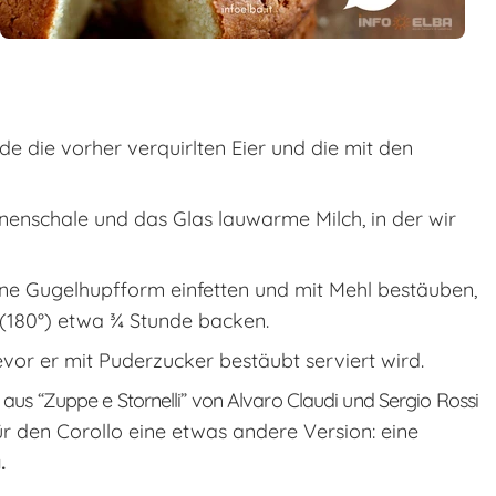
e die vorher verquirlten Eier und die mit den
nenschale und das Glas lauwarme Milch, in der wir
ine Gugelhupfform einfetten und mit Mehl bestäuben,
 (180°) etwa ¾ Stunde backen.
or er mit Puderzucker bestäubt serviert wird.
aus “Zuppe e Stornelli” von Alvaro Claudi und Sergio Rossi
r den Corollo eine etwas andere Version: eine
.