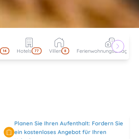
Hotels
Villen
Ferienwohnungsanlagen
14
77
8
4
Planen Sie Ihren Aufenthalt: Fordern Sie
ein kostenloses Angebot für Ihren