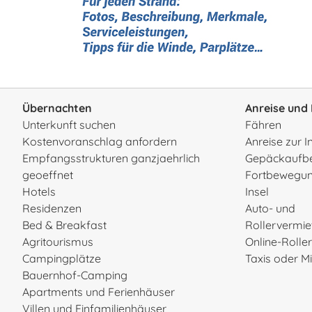
Übernachten
Anreise und 
Unterkunft suchen
Fähren
Kostenvoranschlag anfordern
Anreise zur I
Empfangsstrukturen ganzjaehrlich
Gepäckaufb
geoeffnet
Fortbewegun
Hotels
Insel
Residenzen
Auto- und
Bed & Breakfast
Rollervermi
Agritourismus
Online-Rolle
Campingplätze
Taxis oder 
Bauernhof-Camping
Apartments und Ferienhäuser
Villen und Einfamilienhäuser