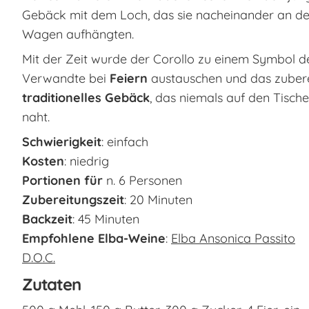
Gebäck mit dem Loch, das sie nacheinander an den 
Wagen aufhängten.
Mit der Zeit wurde der Corollo zu einem Symbol d
Verwandte bei
Feiern
austauschen und das zubere
traditionelles Gebäck
, das niemals auf den Tisch
naht.
Schwierigkeit
: einfach
Kosten
: niedrig
Portionen für
n. 6 Personen
Zubereitungszeit
: 20 Minuten
Backzeit
: 45 Minuten
Empfohlene Elba-Weine
:
Elba Ansonica Passito
D.O.C.
Zutaten