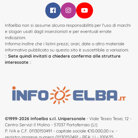
Infoelba su Facebook
Infoelba su Instagram
Infoelba su YouTube
Infoelba non si assume alcuna responsabilità per l'uso di marchi
e slogan usati dagli inserzionisti e per eventuali errate
indicazioni.
Informa inoltre che i listini prezzi, orari, date o altro materiale
informativo pubblicato su questo sito è suscettibile a variazioni.
::
Siete quindi invitati a chiedere conferma alle strutture
interessate
::
©1999-2026 Infoelba s.r.l. Unipersonale
- Viale Teseo Tesei, 12 -
Centro Servizi Il Molino - 57037 Portoferraio (LI)
P. IVA e C.F. 01130150491 - capitale sociale €10.000,00 i.v. -
registro imprese numero 01130150491 - REA: LI - 100635