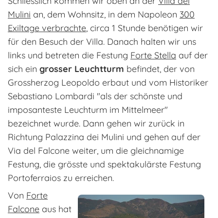
Schliesslich kommen wir oben an der
Villa dei
Mulini
an, dem Wohnsitz, in dem Napoleon
300
Exiltage verbrachte
, circa 1 Stunde benötigen wir
für den Besuch der Villa. Danach halten wir uns
links und betreten die Festung
Forte Stella
auf der
sich ein
grosser Leuchtturm
befindet, der von
Grossherzog Leopoldo erbaut und vom Historiker
Sebastiano Lombardi "als der schönste und
imposanteste Leuchturm im Mittelmeer"
bezeichnet wurde. Dann gehen wir zurück in
Richtung Palazzina dei Mulini und gehen auf der
Via del Falcone weiter, um die gleichnamige
Festung, die grösste und spektakulärste Festung
Portoferraios zu erreichen.
Von
Forte
Falcone
aus hat