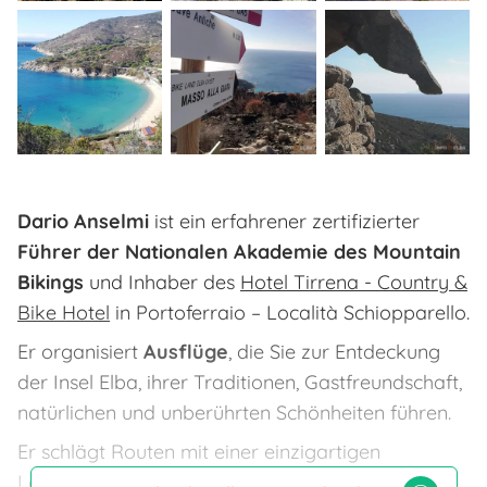
Dario Anselmi
ist ein erfahrener zertifizierter
Führer der Nationalen Akademie des Mountain
Bikings
und Inhaber des
Hotel Tirrena - Country &
Bike Hotel
in Portoferraio – Località Schiopparello.
Er organisiert
Ausflüge
, die Sie zur Entdeckung
der Insel Elba, ihrer Traditionen, Gastfreundschaft,
natürlichen und unberührten Schönheiten führen.
Er schlägt Routen mit einer einzigartigen
Landschaft vor, darunter Wege, Trockenmauern,