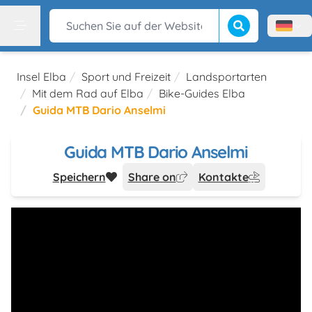
Suche beginnen
Suchen Sie auf der Website
Menù l
Menu
Insel Elba
Sport und Freizeit
Landsportarten
Mit dem Rad auf Elba
Bike-Guides Elba
Guida MTB Dario Anselmi
Guida MTB Dario Anselmi
Speichern
Share on
Kontakte