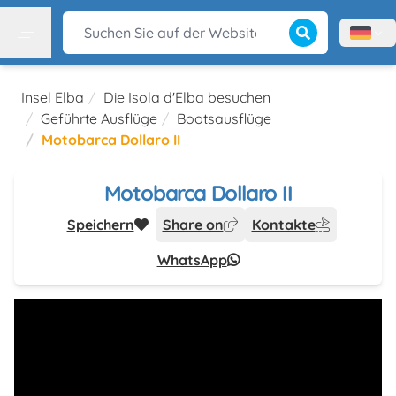
Suche beginnen
Suchen Sie auf der Website
Menù l
Menu
Insel Elba
Die Isola d'Elba besuchen
Geführte Ausflüge
Bootsausflüge
Motobarca Dollaro II
Motobarca Dollaro II
Speichern
Share on
Kontakte
WhatsApp