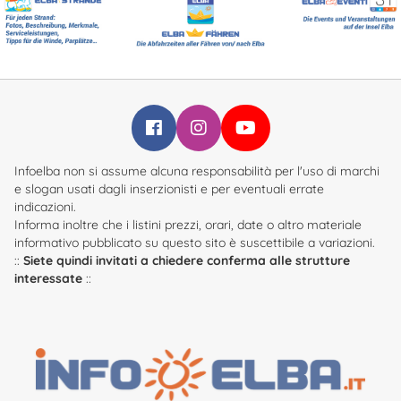
Verkostung von Fischspezialität).
Mögliche
Sichtung von Delphinen!
Für Informationen und Reservierungen, rufen Sie
den
Kapitän Franco
: Handy
+39 328 6890227
Sonderrabatte für Gruppen
Infoelba su Facebook
Infoelba su Instagram
Infoelba su YouTube
Uhrzeiten Abfahrten
Infoelba non si assume alcuna responsabilità per l'uso di marchi
Morgens:
e slogan usati dagli inserzionisti e per eventuali errate
indicazioni.
Abfahrt am 09.45 Uhr
Informa inoltre che i listini prezzi, orari, date o altro materiale
Rückkehr am 12.30 Uhr
informativo pubblicato su questo sito è suscettibile a variazioni.
::
Siete quindi invitati a chiedere conferma alle strutture
Nachmittags:
interessate
::
Abfahrt am 15.30 Uhr
Rückkehr am 18.30 Uhr
Tour-Preise
Erwachsene