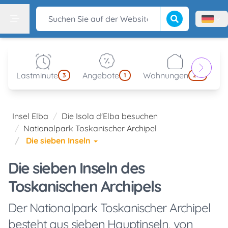
Suche beginnen
Suchen Sie auf der Website
Menù l
Menu
Lastminute
Angebote
Wohnungen
kl
3
1
214
Insel Elba
Die Isola d'Elba besuchen
Nationalpark Toskanischer Archipel
Die sieben Inseln
Die sieben Inseln des
Toskanischen Archipels
Der Nationalpark Toskanischer Archipel
besteht aus sieben Hauptinseln, von