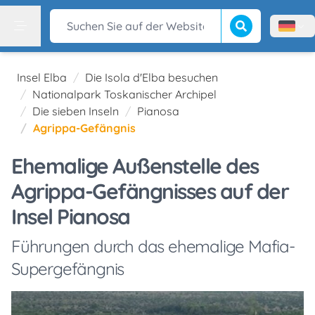
Suche beginnen
Suchen Sie auf der Website
Menù l
Menu
Insel Elba
Die Isola d'Elba besuchen
Nationalpark Toskanischer Archipel
Die sieben Inseln
Pianosa
Agrippa-Gefängnis
Ehemalige Außenstelle des
Agrippa-Gefängnisses auf der
Insel Pianosa
Führungen durch das ehemalige Mafia-
Supergefängnis