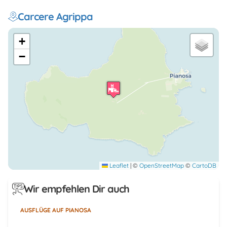
Carcere Agrippa
+
−
Leaflet
|
©
OpenStreetMap
©
CartoDB
Wir empfehlen Dir auch
AUSFLÜGE AUF PIANOSA