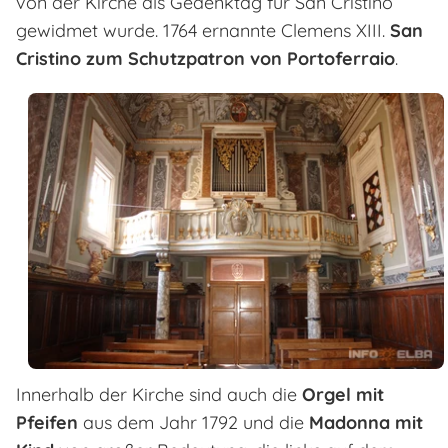
von der Kirche als Gedenktag für San Cristino
gewidmet wurde. 1764 ernannte Clemens XIII.
San
Cristino zum Schutzpatron von Portoferraio
.
Innerhalb der Kirche sind auch die
Orgel mit
Pfeifen
aus dem Jahr 1792 und die
Madonna mit