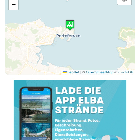
−
Leaflet
|
©
OpenStreetMap
©
CartoDB