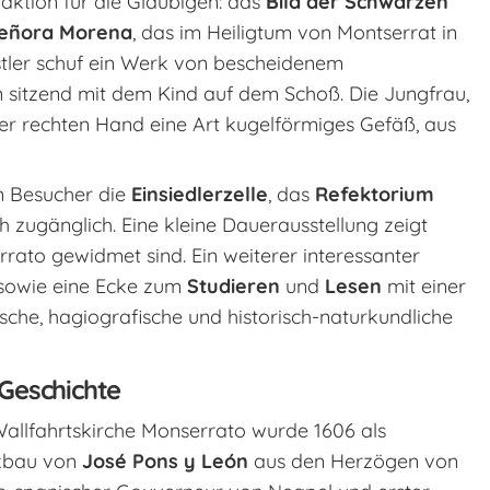
aktion für die Gläubigen: das
Bild der Schwarzen
Señora Morena
, das im Heiligtum von Montserrat in
tler schuf ein Werk von bescheidenem
n sitzend mit dem Kind auf dem Schoß. Die Jungfrau,
 der rechten Hand eine Art kugelförmiges Gefäß, aus
n Besucher die
Einsiedlerzelle
, das
Refektorium
ch zugänglich. Eine kleine Dauerausstellung zeigt
errato gewidmet sind. Ein weiterer interessanter
sowie eine Ecke zum
Studieren
und
Lesen
mit einer
he, hagiografische und historisch-naturkundliche
 Geschichte
Wallfahrtskirche Monserrato wurde 1606 als
kbau von
José Pons y León
aus den Herzögen von