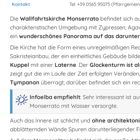
Kontakt
Tel. +39 0565 95075 (Pfarrgemei
Die
Wallfahrtskirche Monserrato
befindet sich a
charakteristischen Umgebung mit Zypressen, Aga
ein
wunderschönes Panorama auf das darunterl
Die Kirche hat die Form eines unregelmäßigen Rec
Sakristeianbau, der ein einheitliches Gebäude bild
Kuppel
mit einer
Laterne
. Der
Glockenturm ist a
zeigt gut die im Laufe der Zeit erfolgten Verände
Tympanon
überragt, darüber befindet sich ein rec
Infoelba empfiehlt
: Sehr interessant ist 
Monserrato mit Wasser versorgte.
Auch das Innere ist schlicht und
ohne architekton
abblätternden Wände Spuren darunterliegender Fr