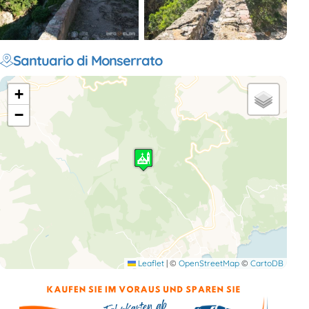
Santuario di Monserrato
+
−
Leaflet
|
©
OpenStreetMap
©
CartoDB