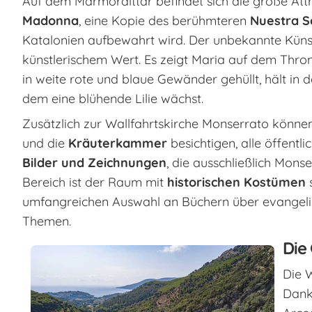
Auf dem Marmoralttar befindet sich die große Attr
Madonna
, eine Kopie des berühmteren
Nuestra 
Katalonien aufbewahrt wird. Der unbekannte Küns
künstlerischem Wert. Es zeigt Maria auf dem Thro
in weite rote und blaue Gewänder gehüllt, hält in
dem eine blühende Lilie wächst.
Zusätzlich zur Wallfahrtskirche Monserrato könne
und die
Kräuterkammer
besichtigen, alle öffentli
Bilder und Zeichnungen
, die ausschließlich Mons
Bereich ist der Raum mit
historischen Kostümen
umfangreichen Auswahl an Büchern über evangelisc
Themen.
Die
Die 
Dan