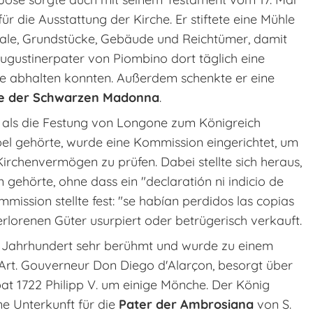
für die Ausstattung der Kirche. Er stiftete eine Mühle
eale, Grundstücke, Gebäude und Reichtümer, damit
Augustinerpater von Piombino dort täglich eine
e abhalten konnten. Außerdem schenkte er eine
e der Schwarzen Madonna
.
, als die Festung von Longone zum Königreich
el gehörte, wurde eine Kommission eingerichtet, um
irchenvermögen zu prüfen. Dabei stellte sich heraus,
en gehörte, ohne dass ein
"declaratión ni indicio de
mmission stellte fest:
"se habían perdidos las copias
erlorenen Güter usurpiert oder betrügerisch verkauft.
8. Jahrhundert sehr berühmt und wurde zu einem
 Art. Gouverneur Don Diego d'Alarçon, besorgt über
at 1722 Philipp V. um einige Mönche. Der König
ne Unterkunft für die
Pater der Ambrosiana
von S.