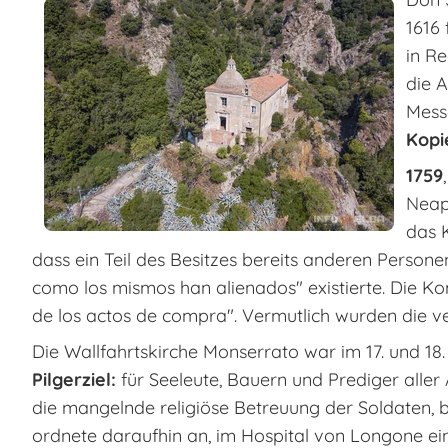
1616 
in R
die 
Mess
Kopi
1759
Neap
das K
dass ein Teil des Besitzes bereits anderen Person
como los mismos han alienados"
existierte. Die Ko
de los actos de compra"
. Vermutlich wurden die v
Die Wallfahrtskirche Monserrato war im 17. und 1
Pilgerziel:
für Seeleute, Bauern und Prediger aller
die mangelnde religiöse Betreuung der Soldaten, b
ordnete daraufhin an, im Hospital von Longone ei