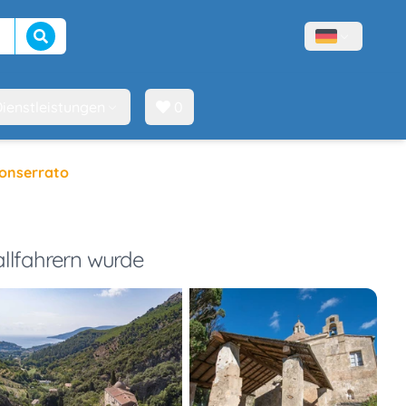
Suche beginnen
Menù lingue
ienstleistungen
0
Monserrato
allfahrern wurde