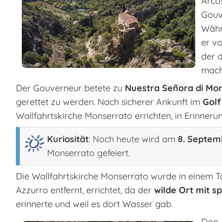
Arco
Gouv
Währ
er v
der 
mach
Der Gouverneur betete zu
Nuestra Señora di Mon
gerettet zu werden. Nach sicherer Ankunft im
Golf
Wallfahrtskirche Monserrato errichten, in Erinneru
Kuriosität
: Noch heute wird am
8. Septem
Monserrato gefeiert.
Die Wallfahrtskirche Monserrato wurde in einem Ta
Azzurro entfernt, errichtet, da der
wilde Ort mit sp
erinnerte und weil es dort Wasser gab.
Don 