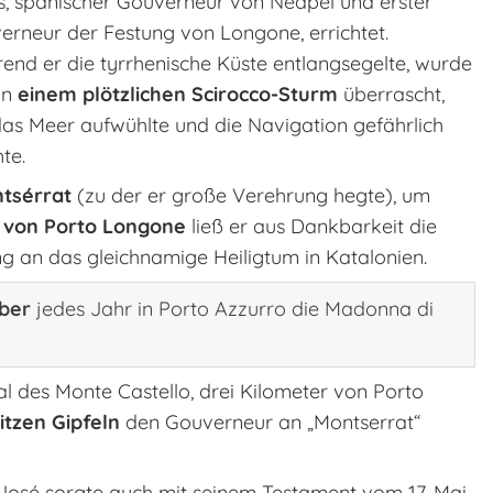
s, spanischer Gouverneur von Neapel und erster
erneur der Festung von Longone, errichtet.
end er die tyrrhenische Küste entlangsegelte, wurde
on
einem plötzlichen Scirocco-Sturm
überrascht,
das Meer aufwühlte und die Navigation gefährlich
te.
tsérrat
(zu der er große Verehrung hegte), um
 von Porto Longone
ließ er aus Dankbarkeit die
ng an das gleichnamige Heiligtum in Katalonien.
ber
jedes Jahr in Porto Azzurro die Madonna di
l des Monte Castello, drei Kilometer von Porto
itzen Gipfeln
den Gouverneur an „Montserrat“
José sorgte auch mit seinem Testament vom 17. Mai