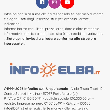
Infoelba su Facebook
Infoelba su Instagram
Infoelba su YouTube
Infoelba non si assume alcuna responsabilità per l'uso di marchi
e slogan usati dagli inserzionisti e per eventuali errate
indicazioni.
Informa inoltre che i listini prezzi, orari, date o altro materiale
informativo pubblicato su questo sito è suscettibile a variazioni.
::
Siete quindi invitati a chiedere conferma alle strutture
interessate
::
©1999-2026 Infoelba s.r.l. Unipersonale
- Viale Teseo Tesei, 12 -
Centro Servizi Il Molino - 57037 Portoferraio (LI)
P. IVA e C.F. 01130150491 - capitale sociale €10.000,00 i.v. -
registro imprese numero 01130150491 - REA: LI - 100635
infoelba
® ist eine registrierte marke - alle rechte sind