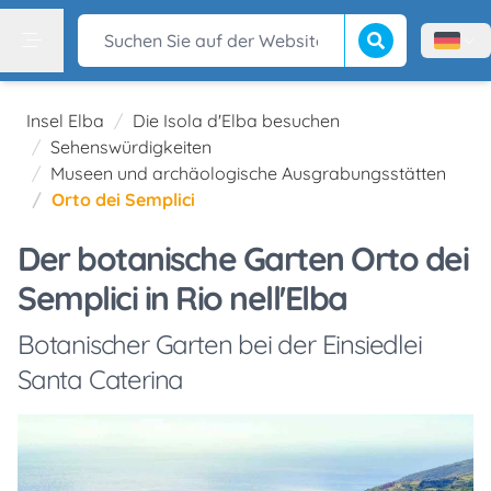
Suche beginnen
Suchen Sie auf der Website
Menù l
Menu
Insel Elba
Die Isola d'Elba besuchen
Sehenswürdigkeiten
Museen und archäologische Ausgrabungsstätten
Orto dei Semplici
Der botanische Garten Orto dei
Semplici in Rio nell'Elba
Botanischer Garten bei der Einsiedlei
Santa Caterina