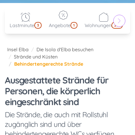
Lastminute
Angebote
Wohnungen
kl
3
1
214
Insel Elba
Die Isola d'Elba besuchen
Strände und Küsten
Behindertengerechte Strände
Ausgestattete Strände für
Personen, die körperlich
eingeschränkt sind
Die Strände, die auch mit Rollstuhl
zugänglich sind und über
behindertengerechte WCs verfügen.