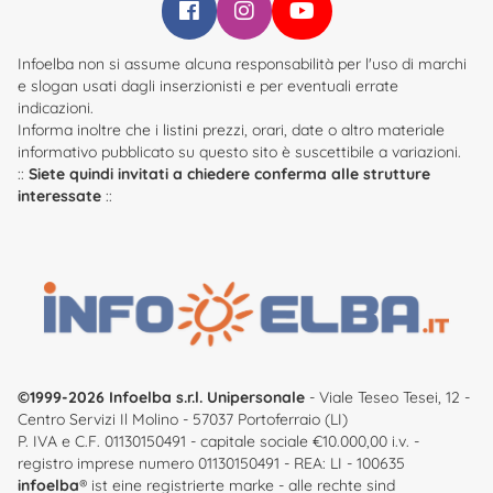
Infoelba su Facebook
Infoelba su Instagram
Infoelba su YouTube
Infoelba non si assume alcuna responsabilità per l'uso di marchi
e slogan usati dagli inserzionisti e per eventuali errate
indicazioni.
Informa inoltre che i listini prezzi, orari, date o altro materiale
informativo pubblicato su questo sito è suscettibile a variazioni.
::
Siete quindi invitati a chiedere conferma alle strutture
interessate
::
©1999-2026 Infoelba s.r.l. Unipersonale
- Viale Teseo Tesei, 12 -
Centro Servizi Il Molino - 57037 Portoferraio (LI)
P. IVA e C.F. 01130150491 - capitale sociale €10.000,00 i.v. -
registro imprese numero 01130150491 - REA: LI - 100635
infoelba
® ist eine registrierte marke - alle rechte sind