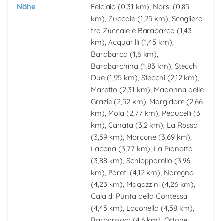
Nähe
Felciaio
(0,31 km),
Norsi
(0,85
km),
Zuccale
(1,25 km),
Scogliera
tra Zuccale e Barabarca
(1,43
km),
Acquarilli
(1,45 km),
Barabarca
(1,6 km),
Barabarchina
(1,83 km),
Stecchi
Due
(1,95 km),
Stecchi
(2,12 km),
Maretto
(2,31 km),
Madonna delle
Grazie
(2,52 km),
Margidore
(2,66
km),
Mola
(2,77 km),
Peducelli
(3
km),
Canata
(3,2 km),
La Rossa
(3,59 km),
Morcone
(3,69 km),
Lacona
(3,77 km),
La Pianotta
(3,88 km),
Schiopparello
(3,96
km),
Pareti
(4,12 km),
Naregno
(4,23 km),
Magazzini
(4,26 km),
Cala di Punta della Contessa
(4,45 km),
Laconella
(4,58 km),
Barbarossa
(4,6 km),
Ottone