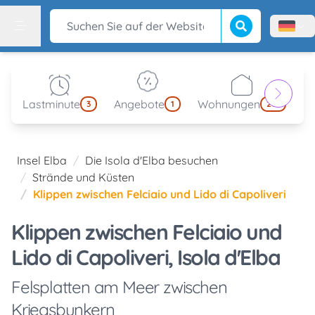
Suche beginnen
Suchen Sie auf der Website
Menù l
Menu
Lastminute
Angebote
Wohnungen
kl
3
1
214
Insel Elba
Die Isola d'Elba besuchen
Strände und Küsten
Klippen zwischen Felciaio und Lido di Capoliveri
Klippen zwischen Felciaio und
Lido di Capoliveri, Isola d'Elba
Felsplatten am Meer zwischen
Kriegsbunkern