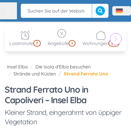
Suche beginnen
Suchen Sie auf der Website
Menù l
Menu
Lastminute
Angebote
Wohnungen
kl
7
1
214
Insel Elba
Die Isola d'Elba besuchen
Strände und Küsten
Strand Ferrato Uno
Strand Ferrato Uno in
Capoliveri – Insel Elba
Kleiner Strand, eingerahmt von üppiger
Vegetation