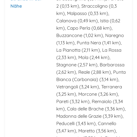
Nähe
2
(0,13 km),
Straccoligno
(0,3
km),
Malpasso
(0,33 km),
Calanova
(0,49 km),
Istia
(0,62
km),
Capo Perla
(0,68 km),
Buzzancone
(1,02 km),
Naregno
(1,13 km),
Punta Nera
(1,41 km),
La Pianotta
(2,11 km),
La Rossa
(2,33 km),
Mola
(2,44 km),
Stagnone
(2,57 km),
Barbarossa
(2,62 km),
Reale
(2,88 km),
Punta
Bianca (Carbonaia)
(3,14 km),
Vetrangoli
(3,24 km),
Terranera
(3,25 km),
Morcone
(3,26 km),
Pareti
(3,32 km),
Remaiolo
(3,34
km),
Cala delle Brache
(3,36 km),
Madonna delle Grazie
(3,39 km),
Peducelli
(3,43 km),
Cannello
(3,47 km),
Maretto
(3,56 km),