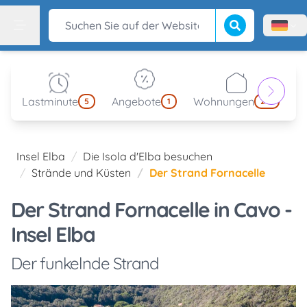
Suche beginnen
Suchen Sie auf der Website
Menù l
Menu
Lastminute
Angebote
Wohnungen
kl
5
1
214
Insel Elba
Die Isola d'Elba besuchen
Strände und Küsten
Der Strand Fornacelle
Der Strand Fornacelle in Cavo -
Insel Elba
Der funkelnde Strand