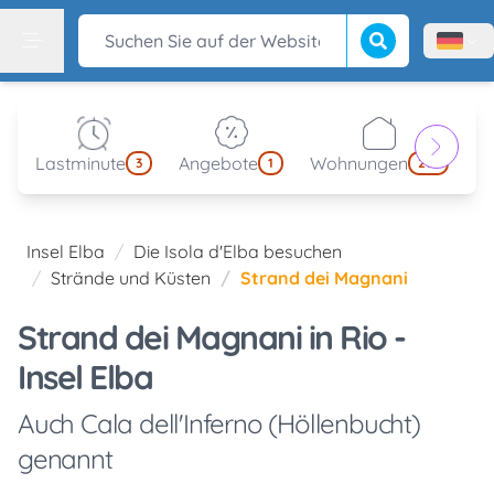
Suche beginnen
Suchen Sie auf der Website
Menù l
Menu
Lastminute
Angebote
Wohnungen
kl
3
1
214
Insel Elba
Die Isola d'Elba besuchen
Strände und Küsten
Strand dei Magnani
Strand dei Magnani in Rio -
Insel Elba
Auch Cala dell'Inferno (Höllenbucht)
genannt