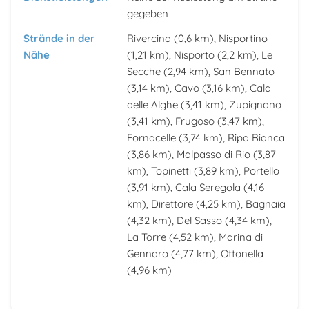
gegeben
Strände in der
Rivercina
(0,6 km),
Nisportino
Nähe
(1,21 km),
Nisporto
(2,2 km),
Le
Secche
(2,94 km),
San Bennato
(3,14 km),
Cavo
(3,16 km),
Cala
delle Alghe
(3,41 km),
Zupignano
(3,41 km),
Frugoso
(3,47 km),
Fornacelle
(3,74 km),
Ripa Bianca
(3,86 km),
Malpasso di Rio
(3,87
km),
Topinetti
(3,89 km),
Portello
(3,91 km),
Cala Seregola
(4,16
km),
Direttore
(4,25 km),
Bagnaia
(4,32 km),
Del Sasso
(4,34 km),
La Torre
(4,52 km),
Marina di
Gennaro
(4,77 km),
Ottonella
(4,96 km)