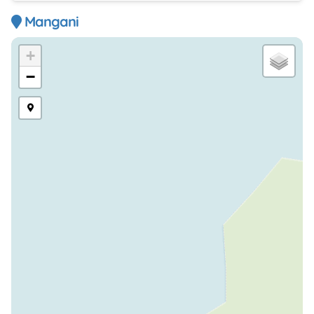
Mangani
+
−