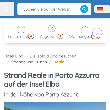
Suche beginnen
Suchen Sie auf der Website
Menù l
Menu
Lastminute
Angebote
Wohnungen
kl
4
1
214
Insel Elba
Die Isola d'Elba besuchen
Strände und Küsten
Reale
Strand Reale in Porto Azzurro
auf der Insel Elba
In der Nähe von Porto Azzurro