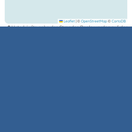
Leaflet
|
©
OpenStreetMap
©
CartoDB
8
Unterkünfte nahe des Strandes Reale werden auf der
Karte angezeigt
Wohnungen in der Nähe des Strandes
Reale
Speichern
Weitere Infos