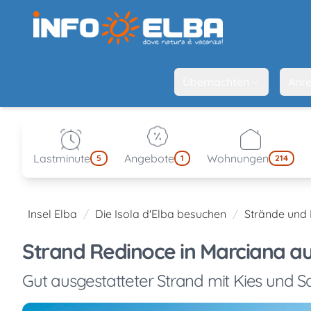
Übernachten
Anre
Lastminute
Angebote
Wohnungen
5
1
214
Insel Elba
Die Isola d'Elba besuchen
Strände und
Strand Redinoce in Marciana auf
Gut ausgestatteter Strand mit Kies und 