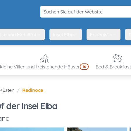
Suchen Sie auf der Website
ise und Mobilität
Insel Elba
Erlebnisse
D
kleine Villen und freistehende Häuser
Bed & Breakfast
16
 Küsten
Redinoce
 der Insel Elba
Sand