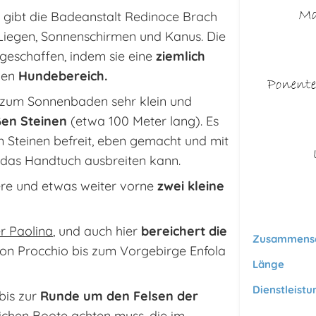
s gibt die Badeanstalt Redinoce Brach
 Liegen, Sonnenschirmen und Kanus. Die
 geschaffen, indem sie eine
ziemlich
inen
Hundebereich.
nd zum Sonnenbaden sehr klein und
ßen Steinen
(etwa 100 Meter lang). Es
n Steinen befreit, eben gemacht und mit
 das Handtuch ausbreiten kann.
iere und etwas weiter vorne
zwei kleine
r Paolina
, und auch hier
bereichert die
Zusammens
 von Procchio bis zum Vorgebirge Enfola
Länge
Dienstleist
bis zur
Runde um den Felsen der
eichen Boote achten muss, die im