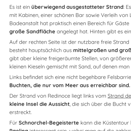
Es ist ein
überwiegend ausgestatteter Strand
: E
mit Kabinen, einer schönen Bar sowie Verleih von
Badeanstalt hat praktisch einen Bereich für Gäste
große Sandfläche
angelegt hat. Hinten gibt es e
Auf der rechten Seite ist der nutzbare freie Stra
besteht hauptsächlich aus
mittelgroßen und gro
gibt aber kleine freigeräumte Stellen, von größere
kleinen Kieseln gemischt mit Sand, auf denen man
Links befindet sich eine nicht begehbare Felsbarr
Buchten, die nur vom Meer aus erreichbar sind.
Der Strand von Redinoce liegt links vom
Strand de
kleine Insel die Aussicht
, die sich über die Bucht
erstreckt.
Für
Schnorchel-Begeisterte
kann die Küstentour 
Paolina
interessant sein, wobei man auf die zahlr