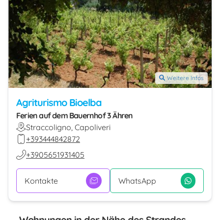
Weitere Infos
Agriturismo Bioelba
Ferien auf dem Bauernhof 3 Ähren
Straccoligno, Capoliveri
+393444842872
+3905651931405
Kontakte
WhatsApp
Wohnungen in der Nähe des Strandes