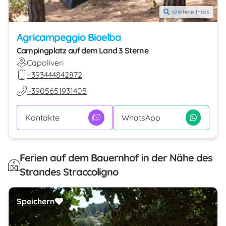
Weitere Infos
Agricampeggio Bioelba
Campingplatz auf dem Land 3 Sterne
Capoliveri
+393444842872
+3905651931405
Kontakte
WhatsApp
Ferien auf dem Bauernhof in der Nähe des
Strandes Straccoligno
Speichern