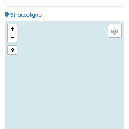
Straccoligno
+
−