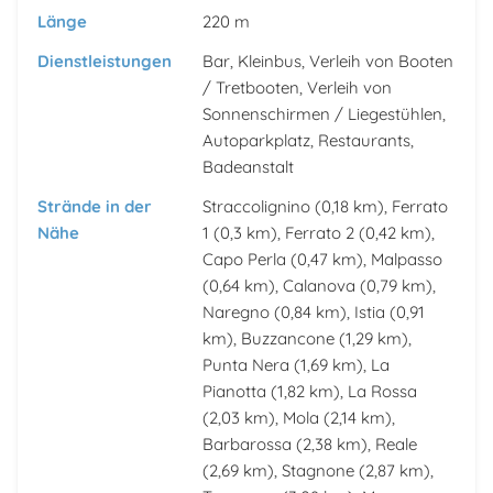
Länge
220 m
Dienstleistungen
Bar, Kleinbus, Verleih von Booten
/ Tretbooten, Verleih von
Sonnenschirmen / Liegestühlen,
Autoparkplatz, Restaurants,
Badeanstalt
Strände in der
Straccolignino
(0,18 km),
Ferrato
Nähe
1
(0,3 km),
Ferrato 2
(0,42 km),
Capo Perla
(0,47 km),
Malpasso
(0,64 km),
Calanova
(0,79 km),
Naregno
(0,84 km),
Istia
(0,91
km),
Buzzancone
(1,29 km),
Punta Nera
(1,69 km),
La
Pianotta
(1,82 km),
La Rossa
(2,03 km),
Mola
(2,14 km),
Barbarossa
(2,38 km),
Reale
(2,69 km),
Stagnone
(2,87 km),