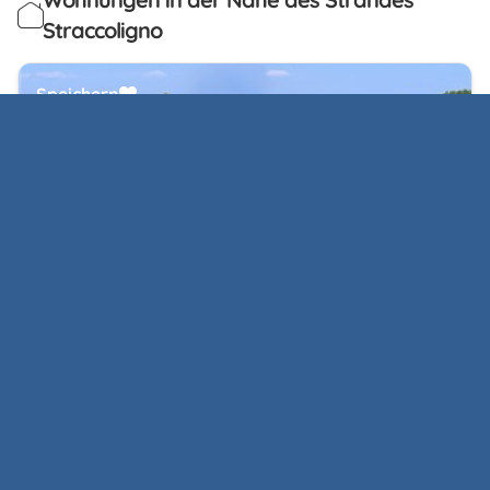
Straccoligno
Speichern
Weitere Infos
Appartamenti Bioelba
Straccoligno, Capoliveri
+393444842872
+3905651931405