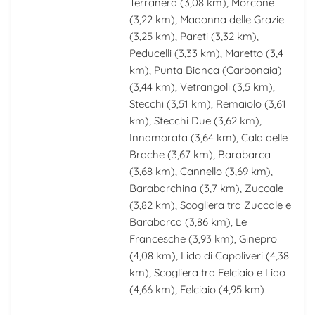
Terranera
(3,08 km),
Morcone
(3,22 km),
Madonna delle Grazie
(3,25 km),
Pareti
(3,32 km),
Peducelli
(3,33 km),
Maretto
(3,4
km),
Punta Bianca (Carbonaia)
(3,44 km),
Vetrangoli
(3,5 km),
Stecchi
(3,51 km),
Remaiolo
(3,61
km),
Stecchi Due
(3,62 km),
Innamorata
(3,64 km),
Cala delle
Brache
(3,67 km),
Barabarca
(3,68 km),
Cannello
(3,69 km),
Barabarchina
(3,7 km),
Zuccale
(3,82 km),
Scogliera tra Zuccale e
Barabarca
(3,86 km),
Le
Francesche
(3,93 km),
Ginepro
(4,08 km),
Lido di Capoliveri
(4,38
km),
Scogliera tra Felciaio e Lido
(4,66 km),
Felciaio
(4,95 km)