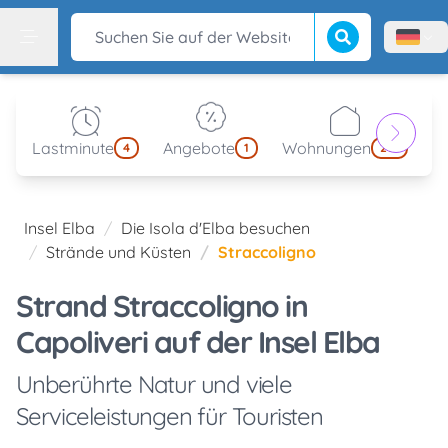
Suche beginnen
Suchen Sie auf der Website
Menù l
Menu
Lastminute
Angebote
Wohnungen
kl
4
1
214
Insel Elba
Die Isola d'Elba besuchen
Strände und Küsten
Straccoligno
Strand Straccoligno in
Capoliveri auf der Insel Elba
Unberührte Natur und viele
Serviceleistungen für Touristen