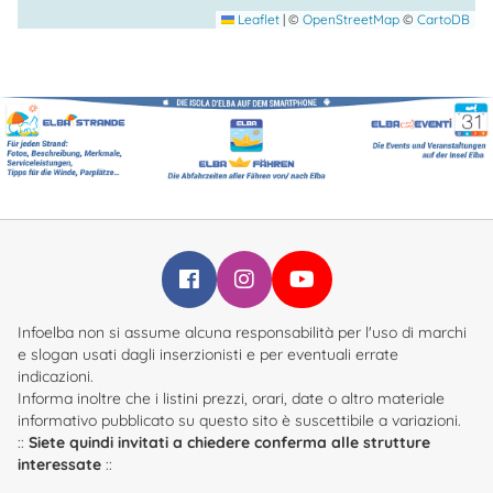
Leaflet
|
©
OpenStreetMap
©
CartoDB
Infoelba su Facebook
Infoelba su Instagram
Infoelba su YouTube
Infoelba non si assume alcuna responsabilità per l'uso di marchi
e slogan usati dagli inserzionisti e per eventuali errate
indicazioni.
Informa inoltre che i listini prezzi, orari, date o altro materiale
informativo pubblicato su questo sito è suscettibile a variazioni.
::
Siete quindi invitati a chiedere conferma alle strutture
interessate
::