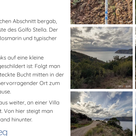
hen Abschnitt bergab,
te des Golfo Stella. Der
Rosmarin und typischer
nks auf eine kleine
schildert ist: Folgt man
steckte Bucht mitten in der
in hervorragender Ort zum
ause.
 weiter, an einer Villa
t. Von hier steigt man
and hinunter.
eg