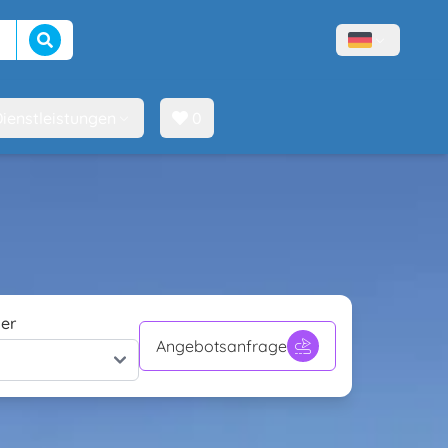
Suche beginnen
Menù lingue
ienstleistungen
0
er
Angebotsanfrage