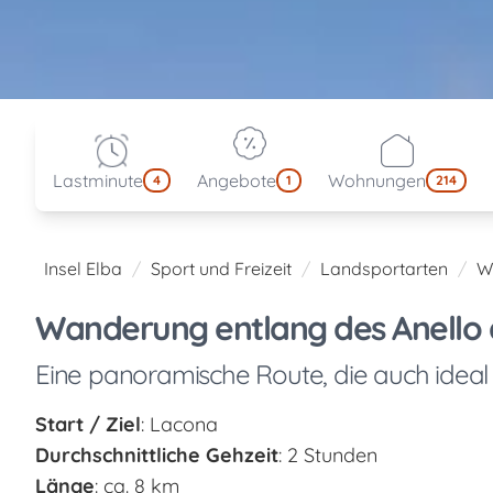
Lastminute
Angebote
Wohnungen
4
1
214
Insel Elba
Sport und Freizeit
Landsportarten
W
Wanderung entlang des Anello de
Eine panoramische Route, die auch ideal f
Start / Ziel
: Lacona
Durchschnittliche Gehzeit
: 2 Stunden
Länge
: ca. 8 km