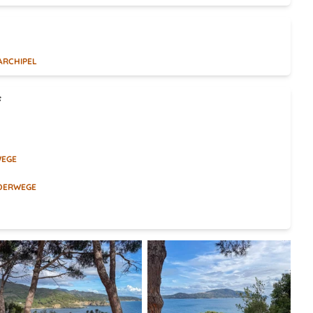
ARCHIPEL
f
WEGE
NDERWEGE