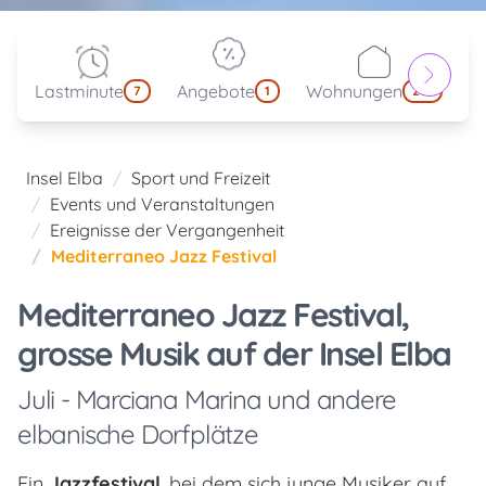
Lastminute
Angebote
Wohnungen
kl
7
1
214
Insel Elba
Sport und Freizeit
Events und Veranstaltungen
Ereignisse der Vergangenheit
Mediterraneo Jazz Festival
Mediterraneo Jazz Festival,
grosse Musik auf der Insel Elba
Juli - Marciana Marina und andere
elbanische Dorfplätze
Ein
Jazzfestival
, bei dem sich junge Musiker auf