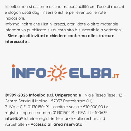
Infoelba non si assume alcuna responsabilità per l'uso di marchi
e slogan usati dagli inserzionisti e per eventuali errate
indicazioni.
Informa inoltre che i listini prezzi, orari, date o altro materiale
informativo pubblicato su questo sito è suscettibile a variazioni.
::
Siete quindi invitati a chiedere conferma alle strutture
interessate
::
©1999-2026 Infoelba s.r.l. Unipersonale
- Viale Teseo Tesei, 12 -
Centro Servizi Il Molino - 57037 Portoferraio (LI)
P. IVA e C.F. 01130150491 - capitale sociale €10.000,00 i.v. -
registro imprese numero 01130150491 - REA: LI - 100635
infoelba
® ist eine registrierte marke - alle rechte sind
vorbehalten -
Accesso all'area riservata