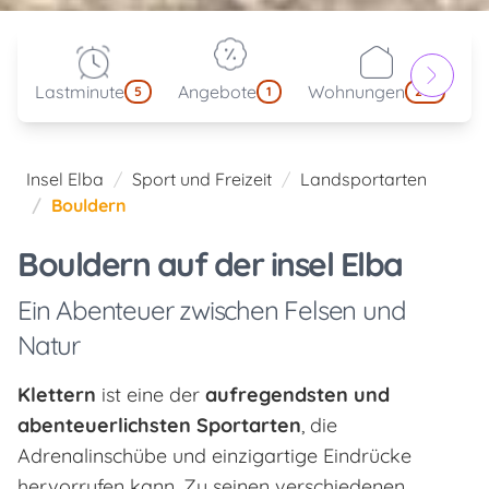
Lastminute
Angebote
Wohnungen
kl
5
1
214
Insel Elba
Sport und Freizeit
Landsportarten
Bouldern
Bouldern auf der insel Elba
Ein Abenteuer zwischen Felsen und
Natur
Klettern
ist eine der
aufregendsten und
abenteuerlichsten Sportarten
, die
Adrenalinschübe und einzigartige Eindrücke
hervorrufen kann. Zu seinen verschiedenen