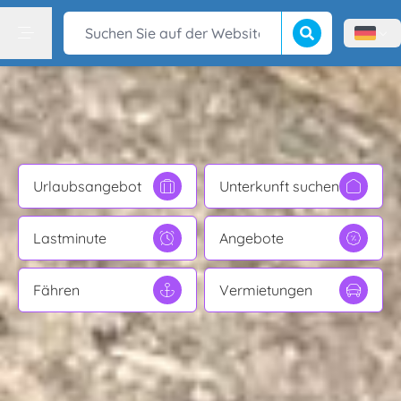
Suche beginnen
Suchen Sie auf der Website
Menù l
Menu
Urlaubsangebot
Unterkunft suchen
Lastminute
Angebote
Fähren
Vermietungen