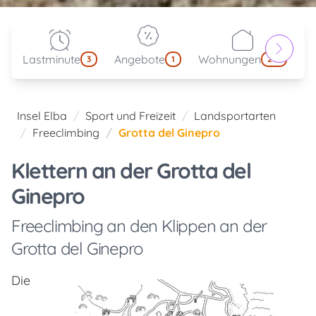
Lastminute
Angebote
Wohnungen
kl
3
1
214
Insel Elba
Sport und Freizeit
Landsportarten
Freeclimbing
Grotta del Ginepro
Klettern an der Grotta del
Ginepro
Freeclimbing an den Klippen an der
Grotta del Ginepro
Die