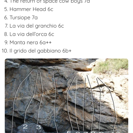
The return of space cow boys 7a
Hammer Head 6c
Tursiope 7a
La via del granchio 6c
La via dell’orca 6c
Manta nera 6a++
Il grido del gabbiano 6b+