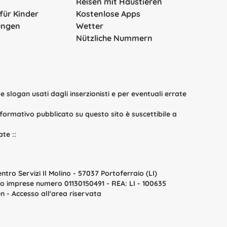
Reisen mit Haustieren
 für Kinder
Kostenlose Apps
ungen
Wetter
Nützliche Nummern
 slogan usati dagli inserzionisti e per eventuali errate
 informativo pubblicato su questo sito è suscettibile a
sate
::
entro Servizi Il Molino - 57037 Portoferraio (LI)
istro imprese numero 01130150491 - REA: LI - 100635
en -
Accesso all'area riservata