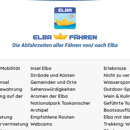
 Mobilität
Insel Elba
Erlebnisse
Strände und Küsten
Nicht zu ve
Insel
Gemeinden und Orte
Wasserspor
bewahrung
Sehenswürdigkeiten
Outdoor-Sp
ng auf der
Aromen der Elba
Wein & Kuli
Nationalpark Toskanischer
Geführte T
Archipel
Bootsausfl
ietung
Empfohlene Routen
Elba mit d
ervermietung
Webcams
Trekking: 