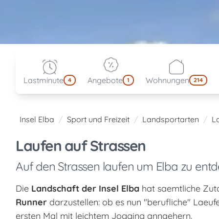
Lastminute
Angebote
Wohnungen
4
1
214
Insel Elba
Sport und Freizeit
Landsportarten
L
Laufen auf Strassen
Auf den Strassen laufen um Elba zu ent
Die
Landschaft der Insel Elba
hat saemtliche Zut
Runner
darzustellen: ob es nun "berufliche" Laeufe
ersten Mal mit leichtem Jogging annaehern.