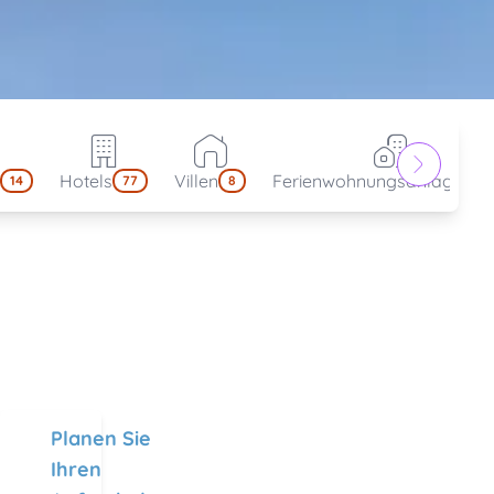
Hotels
Villen
Ferienwohnungsanlagen
14
77
8
4
Planen Sie
Ihren