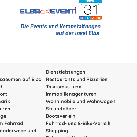
Dienstleistungen
rsaeumen auf Elba
Restaurants und Pizzerien
t
Tourismus- und
ort
Immobilienagenturen
narik
Wohnmobile und Wohnwagen
ouren
Strandbäder
üge
Bootsverleih
em Fahrrad
Fahrrad- und E-Bike-Verleih
Wanderwege und
Shopping