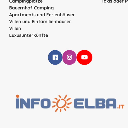
Campingplätze
Taxis oder 
Bauernhof-Camping
Apartments und Ferienhäuser
Villen und Einfamilienhäuser
Villen
Luxusunterkünfte
Infoelba su Facebook
Infoelba su Instagram
Infoelba su YouTube