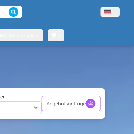
Suche beginnen
Menù lingue
ienstleistungen
0
er
Angebotsanfrage