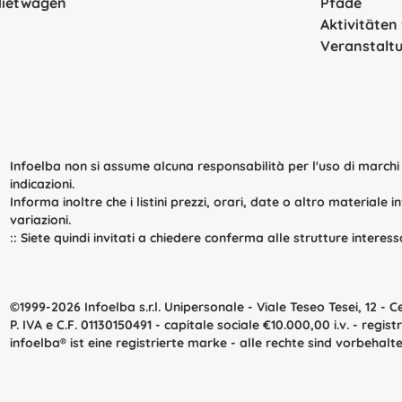
Mietwagen
Pfade
Aktivitäten
Veranstalt
Infoelba non si assume alcuna responsabilità per l'uso di marchi e
indicazioni.
Informa inoltre che i listini prezzi, orari, date o altro materiale
variazioni.
::
Siete quindi invitati a chiedere conferma alle strutture interes
©1999-2026 Infoelba s.r.l. Unipersonale
- Viale Teseo Tesei, 12 - C
P. IVA e C.F. 01130150491 - capitale sociale €10.000,00 i.v. - reg
infoelba
® ist eine registrierte marke - alle rechte sind vorbehalt