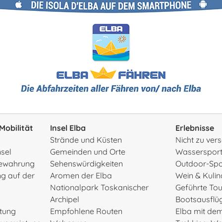
Mobilität
Insel Elba
Erlebnisse
Strände und Küsten
Nicht zu ve
nsel
Gemeinden und Orte
Wasserspor
ewahrung
Sehenswürdigkeiten
Outdoor-Spo
g auf der
Aromen der Elba
Wein & Kulin
Nationalpark Toskanischer
Geführte To
Archipel
Bootsausflü
etung
Empfohlene Routen
Elba mit de