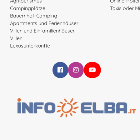
Agritourismus
Online-Rolle
Campingplätze
Taxis oder 
Bauernhof-Camping
Apartments und Ferienhäuser
Villen und Einfamilienhäuser
Villen
Luxusunterkünfte
Infoelba su Facebook
Infoelba su Instagram
Infoelba su YouTube