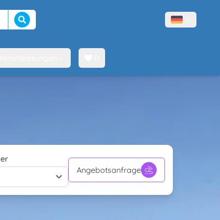
Suche beginnen
Menù lingue
ienstleistungen
0
er
Angebotsanfrage