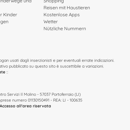
anderwege und
Shopping
Reisen mit Haustieren
ür Kinder
Kostenlose Apps
ngen
Wetter
Nützliche Nummern
an usati dagli inserzionisti e per eventuali errate indicazioni.
mativo pubblicato su questo sito è suscettibile a variazioni.
ate
::
tro Servizi Il Molino - 57037 Portoferraio (LI)
o imprese numero 01130150491 - REA: LI - 100635
Accesso all'area riservata