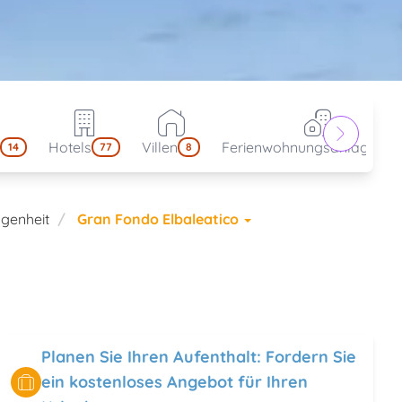
Hotels
Villen
Ferienwohnungsanlagen
14
77
8
4
genheit
Gran Fondo Elbaleatico
Planen Sie Ihren Aufenthalt: Fordern Sie
ein kostenloses Angebot für Ihren