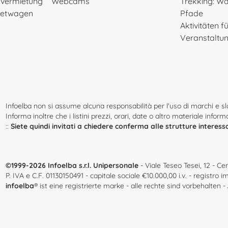
rvermietung
Webcams
Trekking: W
Mietwagen
Pfade
Aktivitäten f
Veranstaltu
Infoelba non si assume alcuna responsabilità per l'uso di marchi e slog
Informa inoltre che i listini prezzi, orari, date o altro materiale infor
::
Siete quindi invitati a chiedere conferma alle strutture interess
©1999-2026 Infoelba s.r.l. Unipersonale
- Viale Teseo Tesei, 12 - Cen
P. IVA e C.F. 01130150491 - capitale sociale €10.000,00 i.v. - registr
infoelba
® ist eine registrierte marke - alle rechte sind vorbehalten -