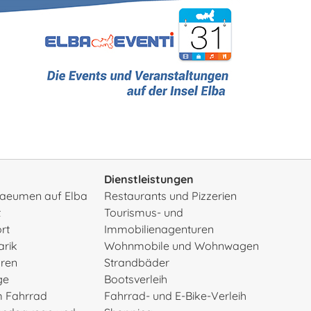
Dienstleistungen
rsaeumen auf Elba
Restaurants und Pizzerien
t
Tourismus- und
rt
Immobilienagenturen
arik
Wohnmobile und Wohnwagen
uren
Strandbäder
ge
Bootsverleih
m Fahrrad
Fahrrad- und E-Bike-Verleih