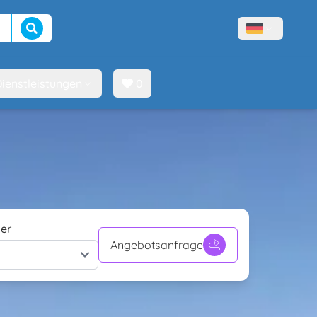
Suche beginnen
Menù lingue
ienstleistungen
0
er
Angebotsanfrage