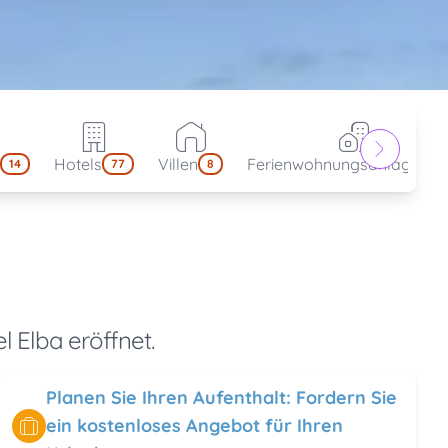
Hotels
Villen
Ferienwohnungsanlagen
14
77
8
4
 Elba eröffnet.
Planen Sie Ihren Aufenthalt: Fordern Sie
ein kostenloses Angebot für Ihren