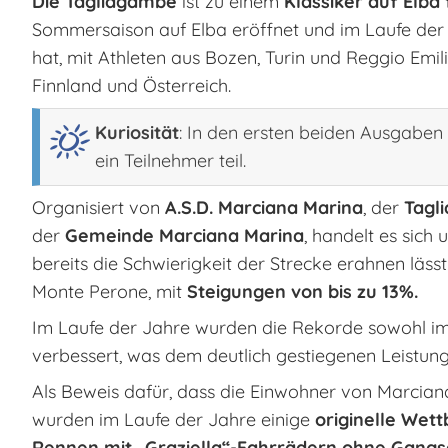
Die Tagliagambe
ist zu einem
Klassiker auf Elba
Sommersaison auf Elba eröffnet und im Laufe der 
hat, mit Athleten aus Bozen, Turin und Reggio Emi
Finnland und Österreich.
Kuriosität
: In den ersten beiden Ausgaben
ein Teilnehmer teil.
Organisiert von
A.S.D. Marciana Marina
, der
Tagl
der
Gemeinde Marciana Marina
, handelt es sich
bereits die Schwierigkeit der Strecke erahnen läs
Monte Perone, mit
Steigungen von bis zu 13%.
Im Laufe der Jahre wurden die Rekorde sowohl i
verbessert, was dem deutlich gestiegenen Leistung
Als Beweis dafür, dass die Einwohner von Marcia
wurden im Laufe der Jahre einige
originelle Wet
Rennen mit „Graziella“-Fahrrädern ohne Gangs