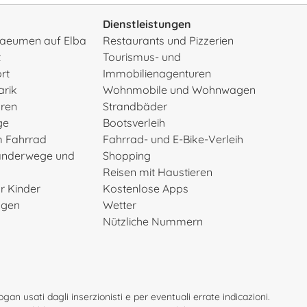
Dienstleistungen
rsaeumen auf Elba
Restaurants und Pizzerien
t
Tourismus- und
rt
Immobilienagenturen
arik
Wohnmobile und Wohnwagen
uren
Strandbäder
ge
Bootsverleih
m Fahrrad
Fahrrad- und E-Bike-Verleih
anderwege und
Shopping
Reisen mit Haustieren
ür Kinder
Kostenlose Apps
ngen
Wetter
Nützliche Nummern
an usati dagli inserzionisti e per eventuali errate indicazioni.