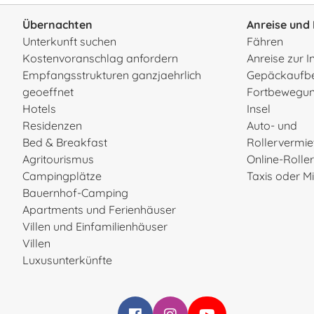
Übernachten
Anreise und 
Unterkunft suchen
Fähren
Kostenvoranschlag anfordern
Anreise zur I
Empfangsstrukturen ganzjaehrlich
Gepäckaufb
geoeffnet
Fortbewegun
Hotels
Insel
Residenzen
Auto- und
Bed & Breakfast
Rollervermi
Agritourismus
Online-Rolle
Campingplätze
Taxis oder 
Bauernhof-Camping
Apartments und Ferienhäuser
Villen und Einfamilienhäuser
Villen
Luxusunterkünfte