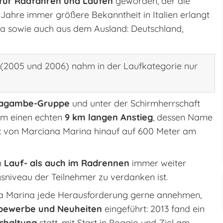
 für Radfahren und Laufen
geworden, der die
Jahre immer größere Bekanntheit in Italien erlangt
lia sowie auch aus dem Ausland: Deutschland,
 (2005 und 2006) nahm in der Laufkategorie nur
iagambe-Gruppe
und unter der Schirmherrschaft
 um einen echten
9 km langen Anstieg
, dessen Name
st: von Marciana Marina hinauf auf 600 Meter am
m
Lauf- als auch im Radrennen
immer weiter
sniveau der Teilnehmer zu verdanken ist.
na Marina jede Herausforderung gerne annehmen,
tbewerbe und Neuheiten
eingeführt: 2013 fand ein
chaltung
statt, mit Start in Poggio und Ziel am