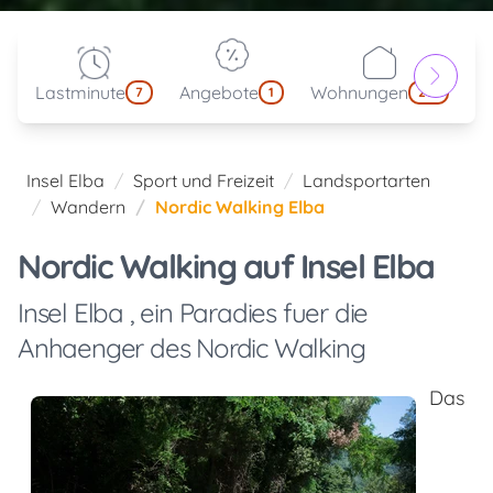
Lastminute
Angebote
Wohnungen
kl
7
1
214
Insel Elba
Sport und Freizeit
Landsportarten
Wandern
Nordic Walking Elba
Nordic Walking auf Insel Elba
Insel Elba , ein Paradies fuer die
Anhaenger des Nordic Walking
Das