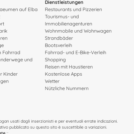
Dienstleistungen
rsaeumen auf Elba
Restaurants und Pizzerien
t
Tourismus- und
rt
Immobilienagenturen
arik
Wohnmobile und Wohnwagen
uren
Strandbäder
ge
Bootsverleih
m Fahrrad
Fahrrad- und E-Bike-Verleih
anderwege und
Shopping
Reisen mit Haustieren
ür Kinder
Kostenlose Apps
ngen
Wetter
Nützliche Nummern
an usati dagli inserzionisti e per eventuali errate indicazioni.
mativo pubblicato su questo sito è suscettibile a variazioni.
ate
::