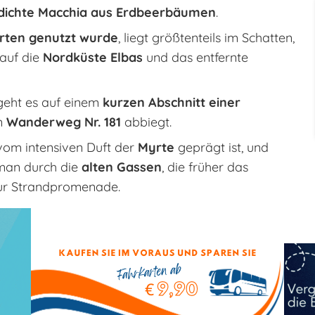
dichte Macchia aus Erdbeerbäumen
.
irten genutzt wurde
, liegt größtenteils im Schatten,
auf die
Nordküste Elbas
und das entfernte
eht es auf einem
kurzen Abschnitt einer
n
Wanderweg Nr. 181
abbiegt.
 vom intensiven Duft der
Myrte
geprägt ist, und
 man durch die
alten Gassen
, die früher das
ur Strandpromenade.