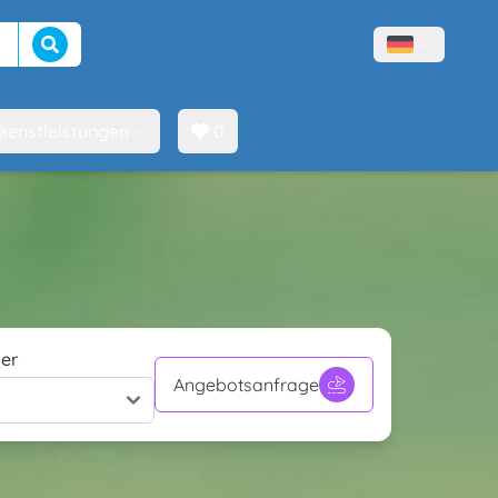
Suche beginnen
Menù lingue
ienstleistungen
0
er
Angebotsanfrage