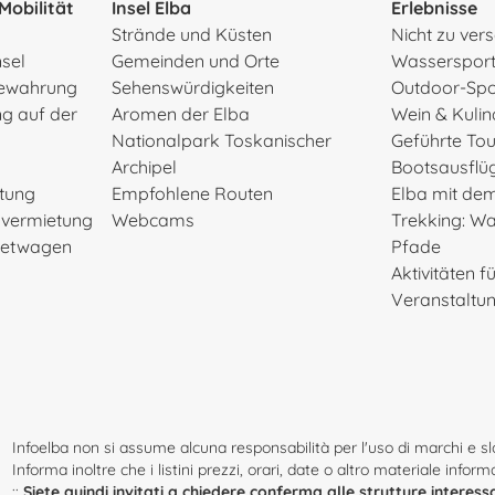
Mobilität
Insel Elba
Erlebnisse
Strände und Küsten
Nicht zu ve
nsel
Gemeinden und Orte
Wasserspor
ewahrung
Sehenswürdigkeiten
Outdoor-Spo
g auf der
Aromen der Elba
Wein & Kulin
Nationalpark Toskanischer
Geführte To
Archipel
Bootsausflü
etung
Empfohlene Routen
Elba mit de
rvermietung
Webcams
Trekking: W
Mietwagen
Pfade
Aktivitäten f
Veranstaltu
Infoelba non si assume alcuna responsabilità per l'uso di marchi e slog
Informa inoltre che i listini prezzi, orari, date o altro materiale infor
::
Siete quindi invitati a chiedere conferma alle strutture interess