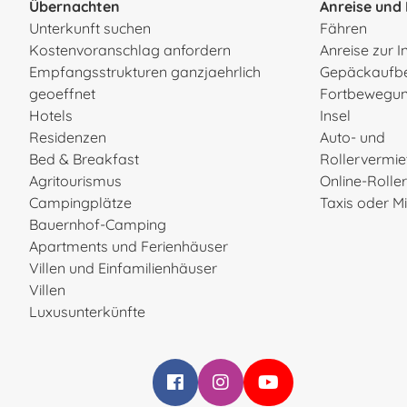
Übernachten
Anreise und 
Unterkunft suchen
Fähren
Kostenvoranschlag anfordern
Anreise zur I
Empfangsstrukturen ganzjaehrlich
Gepäckaufb
geoeffnet
Fortbewegun
Hotels
Insel
Residenzen
Auto- und
Bed & Breakfast
Rollervermi
Agritourismus
Online-Rolle
Campingplätze
Taxis oder 
Bauernhof-Camping
Apartments und Ferienhäuser
Villen und Einfamilienhäuser
Villen
Luxusunterkünfte
Infoelba su Facebook
Infoelba su Instagram
Infoelba su YouTube