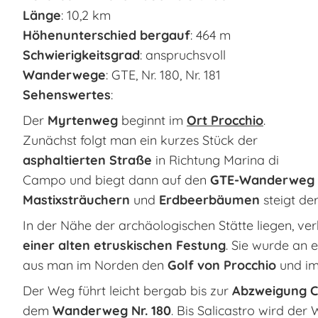
Länge
: 10,2 km
Höhenunterschied bergauf
: 464 m
Schwierigkeitsgrad
: anspruchsvoll
Wanderwege
: GTE, Nr. 180, Nr. 181
Sehenswertes
:
Der
Myrtenweg
beginnt im
Ort Procchio
.
Zunächst folgt man ein kurzes Stück der
asphaltierten Straße
in Richtung Marina di
Campo und biegt dann auf den
GTE-Wanderweg
Mastixsträuchern
und
Erdbeerbäumen
steigt de
In der Nähe der archäologischen Stätte liegen, ve
einer alten etruskischen Festung
. Sie wurde an e
aus man im Norden den
Golf von Procchio
und i
Der Weg führt leicht bergab bis zur
Abzweigung Co
dem
Wanderweg Nr. 180
. Bis Salicastro wird de