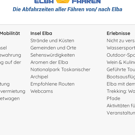
Mobilität
Insel Elba
Erlebnisse
Strände und Küsten
Nicht zu ve
nsel
Gemeinden und Orte
Wasserspor
ewahrung
Sehenswürdigkeiten
Outdoor-Spo
g auf der
Aromen der Elba
Wein & Kulin
Nationalpark Toskanischer
Geführte To
Archipel
Bootsausflü
etung
Empfohlene Routen
Elba mit de
rvermietung
Webcams
Trekking: W
Mietwagen
Pfade
Aktivitäten f
Veranstaltu