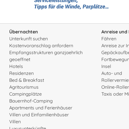
Übernachten
Anreise und 
Unterkunft suchen
Fähren
Kostenvoranschlag anfordern
Anreise zur I
Empfangsstrukturen ganzjaehrlich
Gepäckaufb
geoeffnet
Fortbewegun
Hotels
Insel
Residenzen
Auto- und
Bed & Breakfast
Rollervermi
Agritourismus
Online-Rolle
Campingplätze
Taxis oder 
Bauernhof-Camping
Apartments und Ferienhäuser
Villen und Einfamilienhäuser
Villen
Luxusunterkünfte