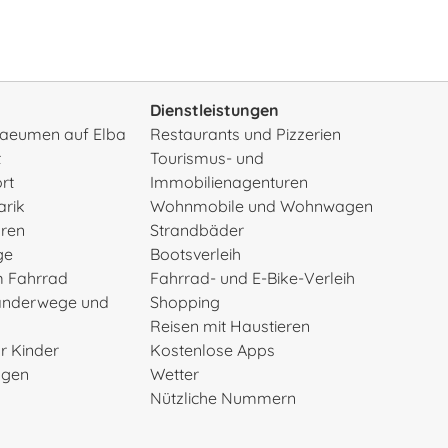
Dienstleistungen
rsaeumen auf Elba
Restaurants und Pizzerien
t
Tourismus- und
rt
Immobilienagenturen
arik
Wohnmobile und Wohnwagen
uren
Strandbäder
ge
Bootsverleih
m Fahrrad
Fahrrad- und E-Bike-Verleih
anderwege und
Shopping
Reisen mit Haustieren
ür Kinder
Kostenlose Apps
ngen
Wetter
Nützliche Nummern