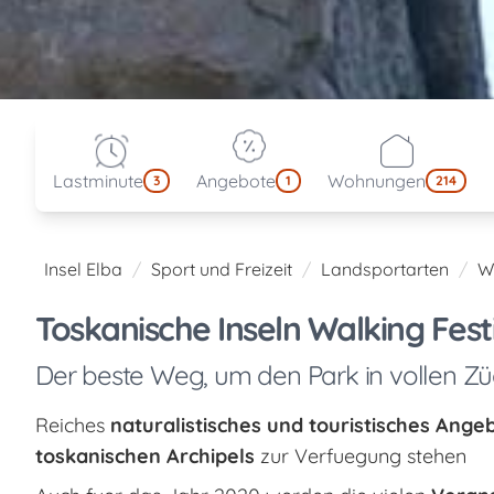
Lastminute
Angebote
Wohnungen
3
1
214
Insel Elba
Sport und Freizeit
Landsportarten
W
Toskanische Inseln Walking Fest
Der beste Weg, um den Park in vollen Z
Reiches
naturalistisches und touristisches Ange
toskanischen Archipels
zur Verfuegung stehen