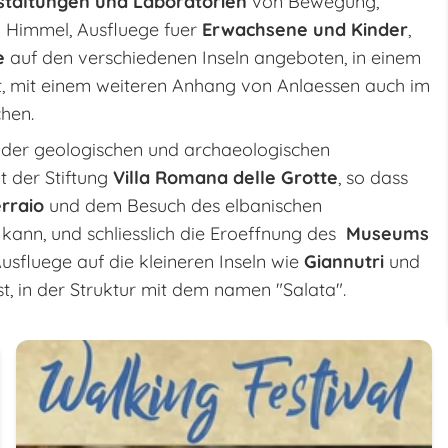
taltungen und Laboratorien
von Bewegung,
em Himmel, Ausfluege fuer
Erwachsene und Kinder
,
e
auf den verschiedenen Inseln angeboten, in einem
t, mit einem weiteren Anhang von Anlaessen auch im
chen.
 der geologischen und archaeologischen
 der Stiftung
Villa Romana delle Grotte
, so dass
erraio
und dem Besuch des elbanischen
kann, und schliesslich die Eroeffnung des
Museums
fluege auf die kleineren Inseln wie
Giannutri
und
t, in der Struktur mit dem namen "Salata".