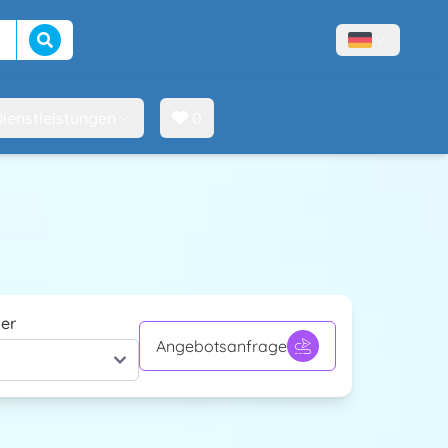
Suche beginnen
Menù lingue
ienstleistungen
0
er
Angebotsanfrage