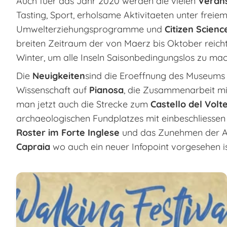
Auch fuer das Jahr 2020 werden die vielen
Verans
Tasting, Sport, erholsame Aktivitaeten unter frei
Umwelterziehungsprogramme und
Citizen Scienc
breiten Zeitraum der von Maerz bis Oktober reich
Winter, um alle Inseln Saisonbedingungslos zu ma
Die
Neuigkeiten
sind die Eroeffnung des Museums
Wissenschaft auf
Pianosa
, die Zusammenarbeit mit
man jetzt auch die Strecke zum
Castello del Volt
archaeologischen Fundplatzes mit einbeschliessen 
Roster im Forte Inglese
und das Zunehmen der Aus
Capraia
wo auch ein neuer Infopoint vorgesehen is