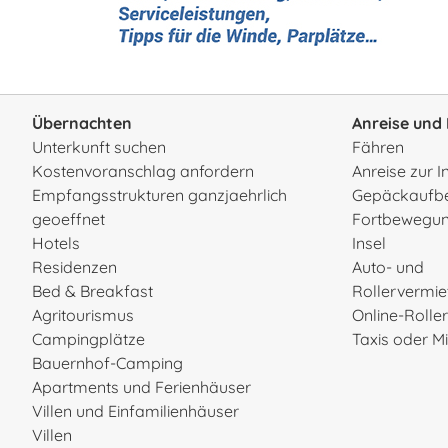
Übernachten
Anreise und 
Unterkunft suchen
Fähren
Kostenvoranschlag anfordern
Anreise zur I
Empfangsstrukturen ganzjaehrlich
Gepäckaufb
geoeffnet
Fortbewegun
Hotels
Insel
Residenzen
Auto- und
Bed & Breakfast
Rollervermi
Agritourismus
Online-Rolle
Campingplätze
Taxis oder 
Bauernhof-Camping
Apartments und Ferienhäuser
Villen und Einfamilienhäuser
Villen