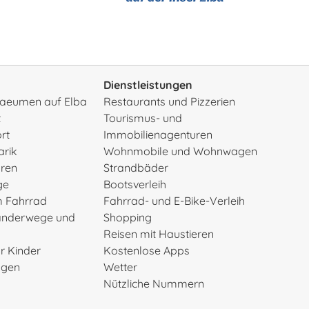
Dienstleistungen
rsaeumen auf Elba
Restaurants und Pizzerien
t
Tourismus- und
rt
Immobilienagenturen
arik
Wohnmobile und Wohnwagen
uren
Strandbäder
ge
Bootsverleih
m Fahrrad
Fahrrad- und E-Bike-Verleih
anderwege und
Shopping
Reisen mit Haustieren
ür Kinder
Kostenlose Apps
ngen
Wetter
Nützliche Nummern