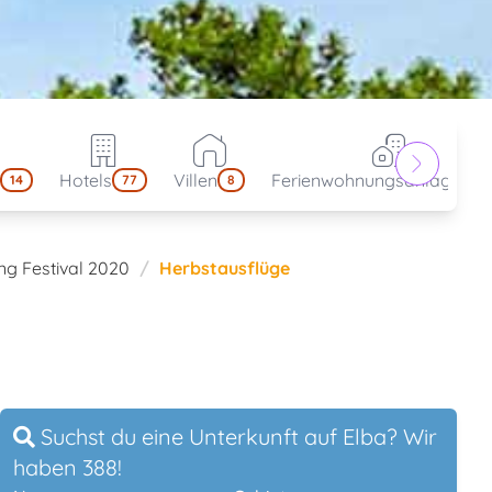
Hotels
Villen
Ferienwohnungsanlagen
14
77
8
4
ng Festival 2020
Herbstausflüge
Suchst du eine Unterkunft auf Elba? Wir
haben 388!