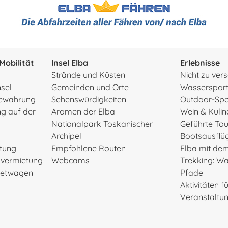
Mobilität
Insel Elba
Erlebnisse
Strände und Küsten
Nicht zu ve
nsel
Gemeinden und Orte
Wasserspor
ewahrung
Sehenswürdigkeiten
Outdoor-Spo
g auf der
Aromen der Elba
Wein & Kulin
Nationalpark Toskanischer
Geführte To
Archipel
Bootsausflü
etung
Empfohlene Routen
Elba mit de
rvermietung
Webcams
Trekking: W
Mietwagen
Pfade
Aktivitäten f
Veranstaltu