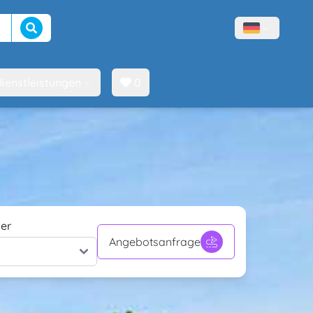
Suche beginnen
Menù lingue
ienstleistungen
0
er
Angebotsanfrage