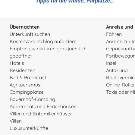
Übernachten
Anreise und 
Unterkunft suchen
Fähren
Kostenvoranschlag anfordern
Anreise zur I
Empfangsstrukturen ganzjaehrlich
Gepäckaufb
geoeffnet
Fortbewegun
Hotels
Insel
Residenzen
Auto- und
Bed & Breakfast
Rollervermi
Agritourismus
Online-Rolle
Campingplätze
Taxis oder 
Bauernhof-Camping
Apartments und Ferienhäuser
Villen und Einfamilienhäuser
Villen
Luxusunterkünfte