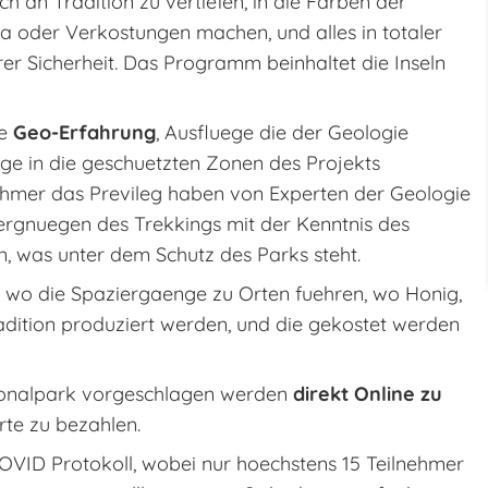
ch an Tradition zu vertiefen, in die Farben der
 oder Verkostungen machen, und alles in totaler
erer Sicherheit. Das Programm beinhaltet die Inseln
ie
Geo-Erfahrung
, Ausfluege die der Geologie
ge in die geschuetzten Zonen des Projekts
hmer das Previleg haben von Experten der Geologie
ergnuegen des Trekkings mit der Kenntnis des
, was unter dem Schutz des Parks steht.
, wo die Spaziergaenge zu Orten fuehren, wo Honig,
adition produziert werden, und die gekostet werden
ationalpark vorgeschlagen werden
direkt Online zu
rte zu bezahlen.
COVID Protokoll, wobei nur hoechstens 15 Teilnehmer