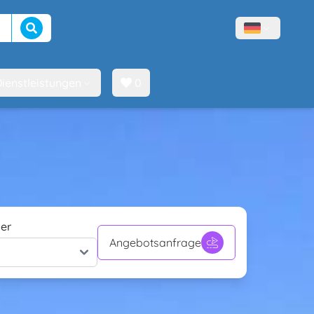
Suche beginnen
Menù lingue
ienstleistungen
0
er
Angebotsanfrage