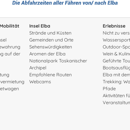
Mobilität
Insel Elba
Erlebnisse
Strände und Küsten
Nicht zu ve
nsel
Gemeinden und Orte
Wasserspor
ewahrung
Sehenswürdigkeiten
Outdoor-Spo
g auf der
Aromen der Elba
Wein & Kulin
Nationalpark Toskanischer
Geführte To
Archipel
Bootsausflü
etung
Empfohlene Routen
Elba mit de
rvermietung
Webcams
Trekking: W
Mietwagen
Pfade
Aktivitäten f
Veranstaltu