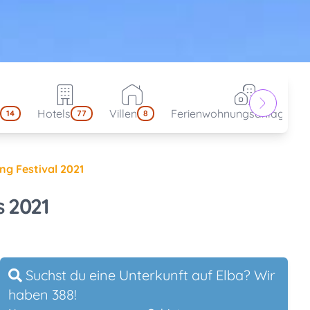
Hotels
Villen
Ferienwohnungsanlagen
14
77
8
4
ng Festival 2021
s 2021
Suchst du eine Unterkunft auf Elba? Wir
haben 388!