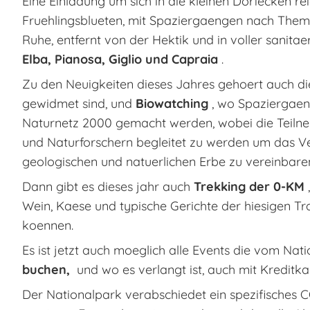
Eine Einladung um sich in die kleinen Dorfecken rei
Fruehlingsblueten, mit Spaziergaengen nach Thema
Ruhe, entfernt von der Hektik und in voller sanita
Elba, Pianosa, Giglio und Capraia
.
Zu den Neuigkeiten dieses Jahres gehoert auch d
gewidmet sind, und
Biowatching
, wo Spaziergaen
Naturnetz 2000 gemacht werden, wobei die Teilne
und Naturforschern begleitet zu werden um das V
geologischen und natuerlichen Erbe zu vereinbaren
Dann gibt es dieses jahr auch
Trekking der 0-KM
Wein, Kaese und typische Gerichte der hiesigen Tr
koennen.
Es ist jetzt auch moeglich alle Events die vom N
buchen,
und wo es verlangt ist, auch mit Kreditka
Der Nationalpark verabschiedet ein spezifisches 