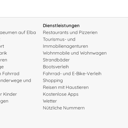
Dienstleistungen
rsaeumen auf Elba
Restaurants und Pizzerien
t
Tourismus- und
rt
Immobilienagenturen
arik
Wohnmobile und Wohnwagen
uren
Strandbäder
ge
Bootsverleih
m Fahrrad
Fahrrad- und E-Bike-Verleih
anderwege und
Shopping
Reisen mit Haustieren
ür Kinder
Kostenlose Apps
ngen
Wetter
Nützliche Nummern