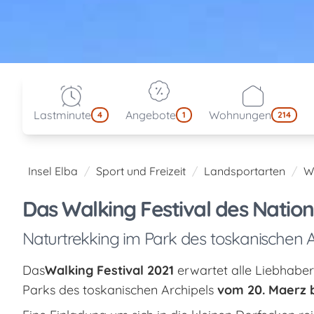
Lastminute
Angebote
Wohnungen
4
1
214
Insel Elba
Sport und Freizeit
Landsportarten
W
Das Walking Festival des Nation
Naturtrekking im Park des toskanischen A
Das
Walking Festival 2021
erwartet alle Liebhabe
Parks des toskanischen Archipels
vom 20. Maerz b