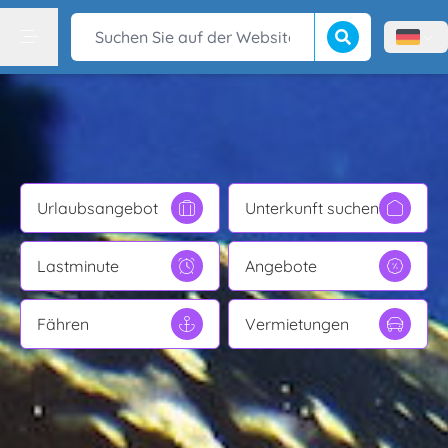
Suche beginnen
Suchen Sie auf der Website
Menù l
Menu
Urlaubsangebot
Unterkunft suchen
Lastminute
Angebote
Fähren
Vermietungen