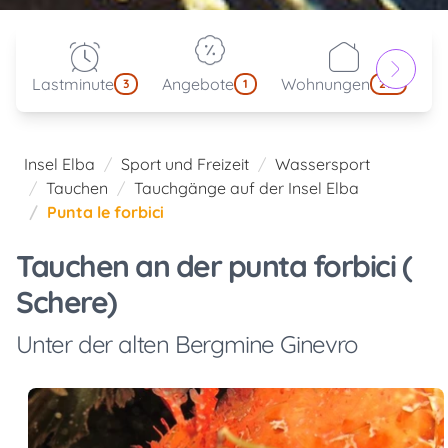
Lastminute
Angebote
Wohnungen
kl
3
1
214
Insel Elba
Sport und Freizeit
Wassersport
Tauchen
Tauchgänge auf der Insel Elba
Punta le forbici
Tauchen an der punta forbici (
Schere)
Unter der alten Bergmine Ginevro