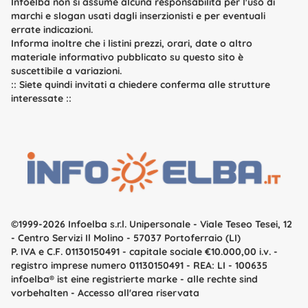
Infoelba non si assume alcuna responsabilità per l'uso di
marchi e slogan usati dagli inserzionisti e per eventuali
errate indicazioni.
Informa inoltre che i listini prezzi, orari, date o altro
materiale informativo pubblicato su questo sito è
suscettibile a variazioni.
::
Siete quindi invitati a chiedere conferma alle strutture
interessate
::
©1999-2026 Infoelba s.r.l. Unipersonale
- Viale Teseo Tesei, 12
- Centro Servizi Il Molino - 57037 Portoferraio (LI)
P. IVA e C.F. 01130150491 - capitale sociale €10.000,00 i.v. -
registro imprese numero 01130150491 - REA: LI - 100635
infoelba
® ist eine registrierte marke - alle rechte sind
vorbehalten -
Accesso all'area riservata