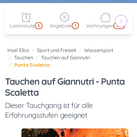
Lastminute
Angebote
Wohnungen
kl
5
1
214
Insel Elba
Sport und Freizeit
Wassersport
Tauchen
Tauchen auf Giannutri
Punta Scaletta
Tauchen auf Giannutri - Punta
Scaletta
Dieser Tauchgang ist für alle
Erfahrungsstufen geeignet