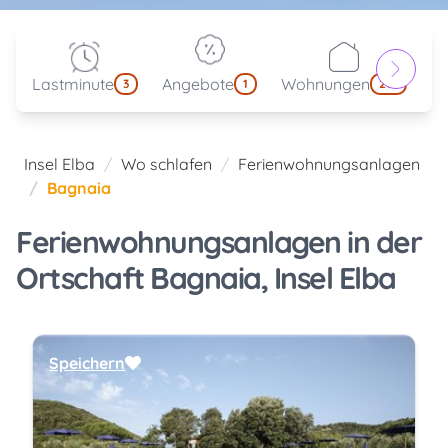
Lastminute
Angebote
Wohnungen
kl
3
1
214
Insel Elba
Wo schlafen
Ferienwohnungsanlagen
Bagnaia
Ferienwohnungsanlagen in der
Ortschaft Bagnaia, Insel Elba
Speichern