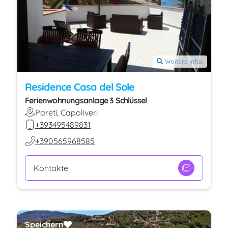
Weitere Infos
Residence Casa del Sole
Ferienwohnungsanlage 3 Schlüssel
Pareti, Capoliveri
+393495489831
+390565968585
Kontakte
Speichern