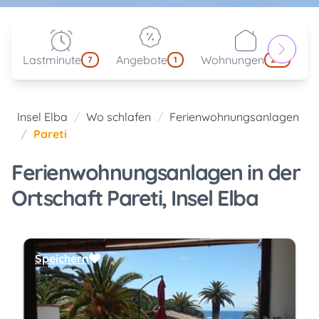
Lastminute
Angebote
Wohnungen
kl
7
1
214
Insel Elba
Wo schlafen
Ferienwohnungsanlagen
Pareti
Ferienwohnungsanlagen in der
Ortschaft Pareti, Insel Elba
Speichern