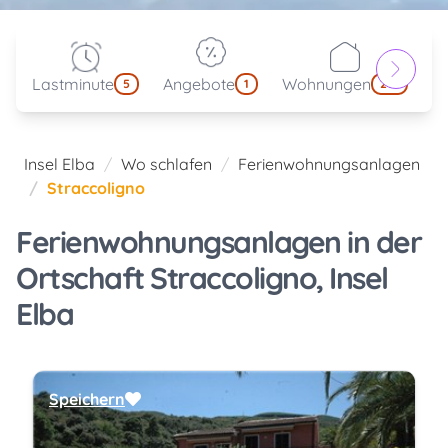
Lastminute
Angebote
Wohnungen
kl
5
1
214
Insel Elba
Wo schlafen
Ferienwohnungsanlagen
Straccoligno
Ferienwohnungsanlagen in der
Ortschaft Straccoligno, Insel
Elba
Speichern