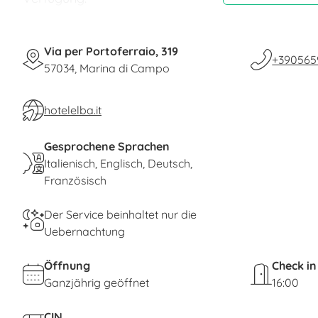
Ein Restaurant mit "take-away-service" auf Anfra
Via per Portoferraio, 319
vervollständigen die Leistungen. Außerdem könne
+390565
57034, Marina di Campo
um einen frischen Fisch zu grillen.
Wir bieten Appart
hotelelba.it
Die Ferien
Gesprochene Sprachen
geöffnet u
Italienisch
Englisch
Deutsch
Von derselben Hotel werden die
Hotel Elba
immer i
Französisch
Der Service beinhaltet nur die
Uebernachtung
Öffnung
Check in
Ganzjährig geöffnet
16:00
CIN