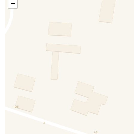
Schwimmbad
Fernseher
INBEGRIFFEN
I
−
Geeignetheit
Haustiere gestattet
ZU BEZAHLEN
Fahrräder
Citybike
ZU VERLEIHEN
Sport- und Erholungsaktivitäten
Buchung von Ausflügen
INBEGRIFFEN
Aussenbereich
Überdachter Parkplatz
Grill
INBEGRIFFEN
INBEGRIF
Tisch und St
Eigener Eingang
INBEGRIFFEN
Garten
Garten
Parkplatz
INBEGRIFFEN
IN
Für Kinder
Kinderbett
Kinderstühle
INBEGRIFFEN