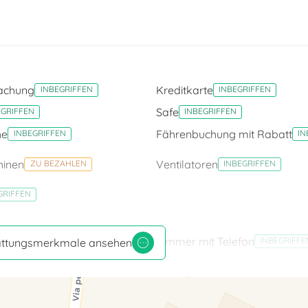
achung
Kreditkarte
INBEGRIFFEN
INBEGRIFFEN
Safe
EGRIFFEN
INBEGRIFFEN
he
Fährenbuchung mit Rabatt
INBEGRIFFEN
IN
inen
Ventilatoren
ZU BEZAHLEN
INBEGRIFFEN
GRIFFEN
Safe
Zimmer mit Telefon
INBEGRIFFEN
INBEGRIFFE
tattungsmerkmale ansehen