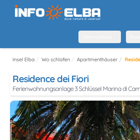
Übernachten
Anre
Insel Elba
Wo schlafen
Apartmenthäuser
Reside
Residence dei Fiori
Ferienwohnungsanlage 3 Schlüssel Marina di Ca