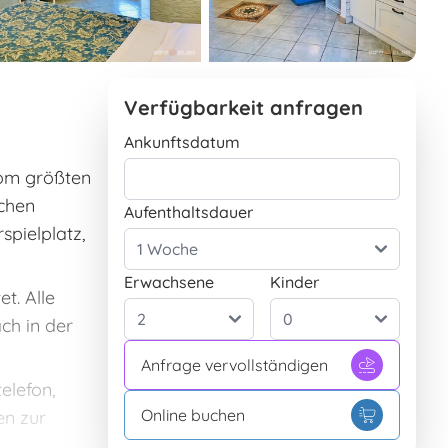
Verfügbarkeit anfragen
Ankunftsdatum
vom größten
ichen
Aufenthaltsdauer
spielplatz,
Erwachsene
Kinder
t. Alle
ch in der
Anfrage vervollständigen
elefon,
Online buchen
en zur