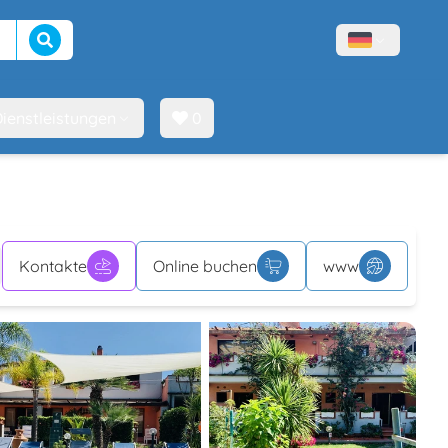
Suche beginnen
Menù lingue
ienstleistungen
0
Kontakte
Online buchen
www