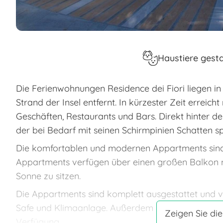
Haustiere gesta
Die Ferienwohnungen Residence dei Fiori liegen i
Strand der Insel entfernt. In kürzester Zeit errei
Geschäften, Restaurants und Bars. Direkt hinter dem
der bei Bedarf mit seinen Schirmpinien Schatten s
Die komfortablen und modernen Appartments sind h
Appartments verfügen über einen großen Balkon mi
Sonne zu sitzen.
Die Appartments sind komplett ausgestattet und ve
Safe und Klimaanlage. Außerdem steht Ihnen unser
Zeigen Sie die
Verfügung.