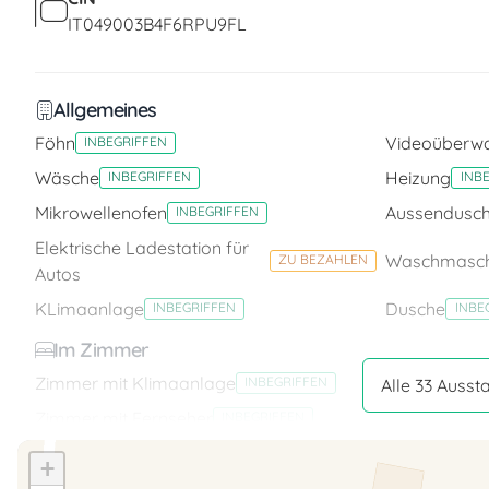
IT049003B4F6RPU9FL
Allgemeines
Föhn
Videoüberw
INBEGRIFFEN
Wäsche
Heizung
INBEGRIFFEN
INB
Mikrowellenofen
Aussendusc
INBEGRIFFEN
Elektrische Ladestation für
Waschmasch
ZU BEZAHLEN
Autos
KLimaanlage
Dusche
INBEGRIFFEN
INBE
Im Zimmer
Zimmer mit Klimaanlage
Zimmer mit 
INBEGRIFFEN
Alle 33 Auss
Zimmer mit Fernseher
INBEGRIFFEN
Unterhaltung
+