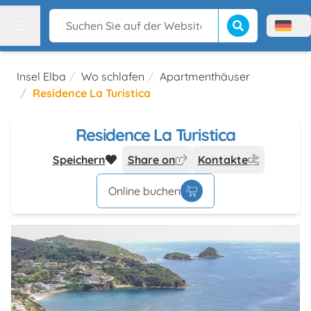
Suche beginnen
Suchen Sie auf der Website
Menù l
Menu
Insel Elba
Wo schlafen
Apartmenthäuser
Residence La Turistica
Residence La Turistica
Speichern
Share on
Kontakte
Online buchen