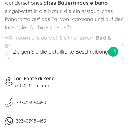
wunderschönes
altes Bauernhaus elbano
,
eingebettet in die Natur, die ein erstaunliches
Panorama auf das Tal von Marciana und auf den
Inseln des Archipels genießt.
Wir freuen uns darauf, Sie in unserem
Bed &
Breakfast
zu beherbergen, das
drei große
Zeigen Sie die detaillierte Beschreibung
Gartenzimmer
im schäbigen Chic-Stil und eine
ideale
Wohnung (Cedro)
für bis zu 3 Personen
bietet.
Loc. Fonte di Zeno
Die 3 Zimmer (Olivo, Corbezzolo und Castagno)
57030, Marciana
haben einen eigenen Eingang, brandneue
Badezimmer und süße und entspannende Farben.
+393403954459
Alle unsere Zimmer sind mit Sat-TV, Haartrockner,
Heizung, kostenlose Parkplätze ausgestattet,
+393403954459
sowie Sie können die Vorteile der kostenlosen