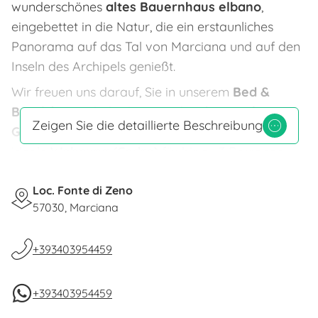
wunderschönes
altes Bauernhaus elbano
,
eingebettet in die Natur, die ein erstaunliches
Panorama auf das Tal von Marciana und auf den
Inseln des Archipels genießt.
Wir freuen uns darauf, Sie in unserem
Bed &
Breakfast
zu beherbergen, das
drei große
Zeigen Sie die detaillierte Beschreibung
Gartenzimmer
im schäbigen Chic-Stil und eine
ideale
Wohnung (Cedro)
für bis zu 3 Personen
bietet.
Loc. Fonte di Zeno
Die 3 Zimmer (Olivo, Corbezzolo und Castagno)
57030, Marciana
haben einen eigenen Eingang, brandneue
Badezimmer und süße und entspannende Farben.
+393403954459
Alle unsere Zimmer sind mit Sat-TV, Haartrockner,
Heizung, kostenlose Parkplätze ausgestattet,
+393403954459
sowie Sie können die Vorteile der kostenlosen