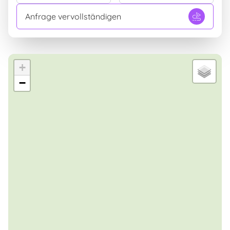
Gerne lassen wir Sie die Emotionen, Empfindungen
Anfrage vervollständigen
und Werte dieses Landes entdecken, die Ihnen
zusammen mit unserer Freundlichkeit einen
unvergesslichen Urlaub auf der Insel Elba
bereiten.
+
−