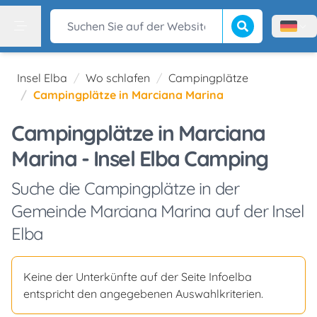
Suche beginnen
Suchen Sie auf der Website
Menù l
Menu
Insel Elba
Wo schlafen
Campingplätze
Campingplätze in Marciana Marina
Campingplätze in Marciana
Marina - Insel Elba Camping
Suche die Campingplätze in der
Gemeinde Marciana Marina auf der Insel
Elba
Keine der Unterkünfte auf der Seite Infoelba
entspricht den angegebenen Auswahlkriterien.